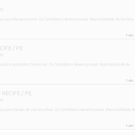
FE
 para Recepcionista. Os Candidatos devem possuir disponibilidade de horário 
1 abr
IFE / PE
FE
para Assistente Comercial. Os Candidatos devem possuir disponibilidade de
1 abr
RECIFE / PE
FE
 para Design de sobrancelhas. Os Candidatos devem possuir disponibilidade d
1 abr