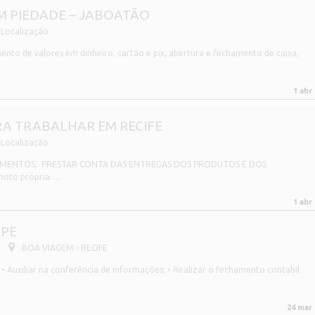
M PIEDADE – JABOATÃO
Localização
ento de valores em dinheiro, cartão e pix, abertura e fechamento de caixa,
1 abr
ARA TRABALHAR EM RECIFE
Localização
AMENTOS, PRESTAR CONTA DAS ENTREGAS DOS PRODUTOS E DOS
 moto própria….
1 abr
 PE
BOA VIAGEM - RECIFE
 • Auxiliar na conferência de informações; • Realizar o fechamento contabil
24 mar