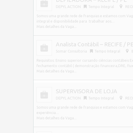
DEPYL ACTION
Tempo Integral
RECI
Somos uma grande rede de franquias e estamos com Vaga
integral e disponibilidade para trabalhar aos…
Mais detalhes da Vaga...
Analista Contábil – RECIFE / P
Somar Consultoria
Tempo Integral
Requisitos: Ensino superior cursando ciências contábeis E
fechamento contábil ( demonstração financeira,DRE, flux
Mais detalhes da Vaga...
SUPERVISORA DE LOJA
DEPYL ACTION
Tempo Integral
RECI
Somos uma grande rede de franquias e estamos com Vagas p
experiência…
Mais detalhes da Vaga...