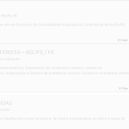
Recife, PE
ar em um Escritório de Contabilidade localizado na Zona Norte de Recife/PE
21 mar
ERISTA – RECIFE / PE
Localização
 medicamentos, dispensação de receituários médico, auxiliar na
, organização e limpeza de prateleiras. Horário: Escala 6×1 A empresa ofere
11 fev
EIAS
ização
trabalhar em nossa sorveteria. Se você é comunicativo, proativo e gosta de