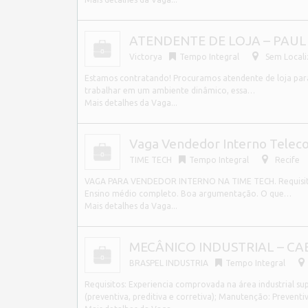
ATENDENTE DE LOJA – PAULI
Victorya
Tempo Integral
Sem Local
Estamos contratando! Procuramos atendente de loja para 
trabalhar em um ambiente dinâmico, essa…
Mais detalhes da Vaga...
Vaga Vendedor Interno Telec
TIME TECH
Tempo Integral
Recife
VAGA PARA VENDEDOR INTERNO NA TIME TECH. Requisitos: 
Ensino médio completo. Boa argumentação. O que…
Mais detalhes da Vaga...
MECÂNICO INDUSTRIAL – CA
BRASPEL INDUSTRIA
Tempo Integral
Requisitos: Experiencia comprovada na área industrial 
(preventiva, preditiva e corretiva); Manutenção: Preventi