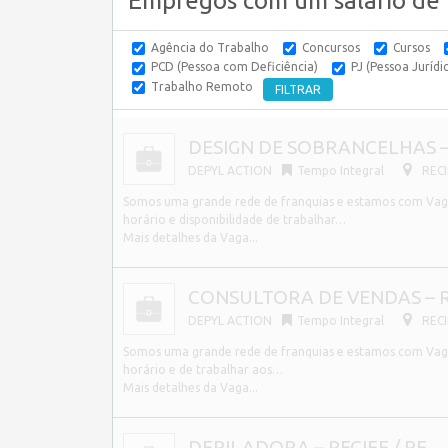
Empregos com um salário de R
Agência do Trabalho
Concursos
Cursos
PCD (Pessoa com Deficiência)
PJ (Pessoa Jurídi
Trabalho Remoto
DESIGN DE SOBRANCELHAS – 
DEPYL ACTION
Tempo Integral
RECI
Somos uma grande rede de franquias e estamos com Vagas
horário e disponibilidade de trabalhar…
Mais detalhes da Vaga...
CONSULTORA DE VENDAS – RE
DEPYL ACTION
Tempo Integral
RECI
Somos uma grande rede de franquias e estamos com Vagas
horário e de trabalhar aos…
Mais detalhes da Vaga...
DEPILADORA – RECIFE / PE