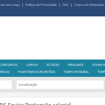
ciar uma Vaga
Política de Privacidade
FAQ
Grupos do WhatsApp 
CONCURSOS
CURSOS
ESTÁGIO
FREELANCE
JOVEM A
RÍDICA)
PLANTONISTA (PLANTÃO)
TEMPO INTEGRAL
TEM