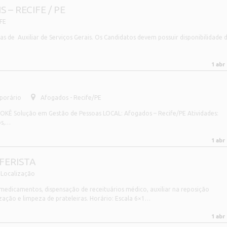
 – RECIFE / PE
FE
de Auxiliar de Serviços Gerais. Os Candidatos devem possuir disponibilidade 
1 abr
porário
Afogados - Recife/PE
. OKÊ Solução em Gestão de Pessoas LOCAL: Afogados – Recife/PE Atividades:
os,…
1 abr
FERISTA
Localização
 medicamentos, dispensação de receituários médico, auxiliar na reposição
ção e limpeza de prateleiras. Horário: Escala 6×1…
1 abr