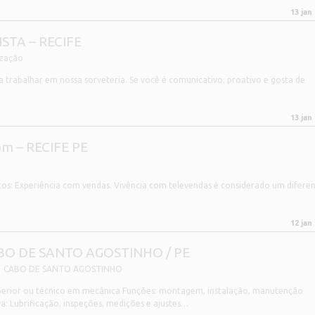
13 jan
STA – RECIFE
ização
trabalhar em nossa sorveteria. Se você é comunicativo, proativo e gosta de
13 jan
om – RECIFE PE
Experiência com vendas. Vivência com televendas é considerado um diferenc
12 jan
BO DE SANTO AGOSTINHO / PE
CABO DE SANTO AGOSTINHO
superior ou técnico em mecânica Funções: montagem, instalação, manutenção
va: Lubrificação, inspeções, medições e ajustes…