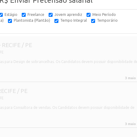
$ Enviar Pretensão salarial
Estágio
Freelance
Jovem aprendiz
Meio Período
ca)
Plantonista (Plantão)
Tempo Integral
Temporário
RECIFE / PE
FE
 para Design de sobrancelhas. Os Candidatos devem possuir disponibilidade d
3 maio
CIFE / PE
FE
 para Consultora de vendas. Os Candidatos devem possuir disponibilidade de
3 maio