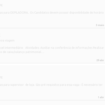
FE
s para DEPILADORA.. Os Candidatos devem possuir disponibilidade de horário
3 maio
E
Boa viagem
xcel intermediário Atividades: Auxiliar na conferência de informações Realizar
o de caixa,balanço patrimonial….
29 abr
FE
ara supervisor de loja. São pré requisitos para essa vaga : É necessário ter
1 abr