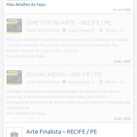
Mais detalhes da Vaga...
19 set 2025
DIRETOR DE ARTE – RECIFE / PE
OUSA CENOGRAFIA
Tempo Integral
Recife - Pe
Principais atividades: Elaborar e criar peças de TM, Catálogo, e Trading
com apresentação. Requisitos: Conhecimento com Sketchup Pro,
Blender, Cinema 4D, Lumion Pro, Vray ou…
Mais detalhes da Vaga...
8 abr 2025
SOCIAL MEDIA – RECIFE / PE
OUSA CENOGRAFIA
Tempo Integral
Recife - Pe
Principais atividades: Executar estratégias de mídias sociais; Criar e
gerenciar conteúdos envolventes e relevantes; Identificar e
acompanhar tendências de mídias. Requisitos: Excelentes habilidades de
comunicação…
Mais detalhes da Vaga...
8 abr 2025
Arte Finalista – RECIFE / PE