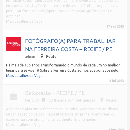
Principais Responsabilidades: Acompanhar o evento planejado tendo
em conta as restrições financeiras e de tempo; Efetuar orçamentos,
pesquisar fornecedores (operadores, decoração, gráficas, etc.) e
escolher…
Mais detalhes da Vaga...
27 set 2023
FOTÓGRAFO(A) PARA TRABALHAR
NA FERREIRA COSTA – RECIFE / PE
admin
Recife
Há mais de 135 anos Transformando o mundo de cada um no melhor
lugar para se viver # Sobre a Ferreira Costa Somos apaixonados pelo…
Mais detalhes da Vaga...
5 jul 2023
Balconista – RECIFE / PE
Perfil RH
PCD (Pessoa com Deficiência)
Recife
Atividades: Abertura e fechamento de caixa; Atendimento ao cliente;
Organização do balcão. Requisitos: Pode ser primeiro emprego ou
experiência com atendimento ao cliente. Ensino médio…
Mais detalhes da Vaga...
6 jun 2023