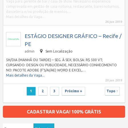
Vaga para gerente de bar / casa de show. Necessário experiência
comprovada em gestão de casa noturna, restaurante, bares noturnos,
danceteria e/ou produção de eventos….
Mais detalhes da Vaga...
26 jun 2019
ESTÁGIO DESIGNER GRÁFICO – Recife /
PE
admin
Sem Localização
5H/DIA (MANHÃ OU TARDE) – SEG. À SEX; BOLSA: R$ 500 VT;
CURSANDO: DESIGN OU PUBLICIDADE, NECESSÁRIO CONHECIMENTO
NO: PACOTE ADOBE (F’S/AI/AE) WORD E EXCEL,…
Mais detalhes da Vaga...
20 jun 2019
1
2
3
Próximo »
Topo ↑
CADASTRAR VAGA! 100% GRÁTIS