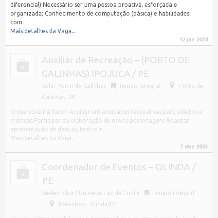
diferencial) Necessário ser uma pessoa proativa, esforçada e
organizada; Conhecimento de computação (básica) e habilidades
com…
Mais detalhes da Vaga...
12 jan 2024
Auxiliar de Recreação – (PORTO DE
GALINHAS) IPOJUCA / PE
Solar Porto de Galinhas
Tempo Integral
Porto de
Galinhas - PE
O que você irá fazer: Auxiliar em atividades recreativas para adultos e
crianças Participar da elaboração de novos personagens Realizar
apresentação de danças, teatro e…
Mais detalhes da Vaga...
7 dez 2023
Coordenador de Eventos – OLINDA /
PE
Suelen Silva / Universo Faz de Conta
Tempo Integral
Peixinhos - Olinda/PE