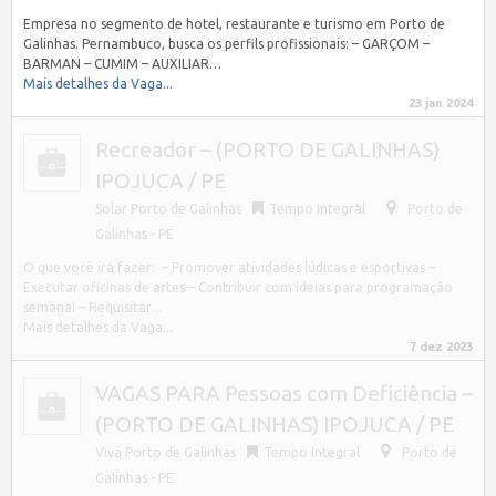
Empresa no segmento de hotel, restaurante e turismo em Porto de
Galinhas. Pernambuco, busca os perfils profissionais: – GARÇOM –
BARMAN – CUMIM – AUXILIAR…
Mais detalhes da Vaga...
23 jan 2024
Recreador – (PORTO DE GALINHAS)
IPOJUCA / PE
Solar Porto de Galinhas
Tempo Integral
Porto de
Galinhas - PE
O que você irá fazer: – Promover atividades lúdicas e esportivas –
Executar oficinas de artes – Contribuir com ideias para programação
semanal – Requisitar…
Mais detalhes da Vaga...
7 dez 2023
VAGAS PARA Pessoas com Deficiência –
(PORTO DE GALINHAS) IPOJUCA / PE
Vivá Porto de Galinhas
Tempo Integral
Porto de
Galinhas - PE