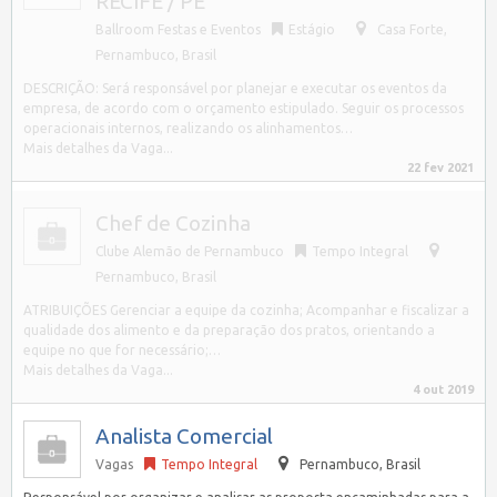
RECIFE / PE
Ballroom Festas e Eventos
Estágio
Casa Forte
,
Pernambuco, Brasil
DESCRIÇÃO: Será responsável por planejar e executar os eventos da
empresa, de acordo com o orçamento estipulado. Seguir os processos
operacionais internos, realizando os alinhamentos…
Mais detalhes da Vaga...
22 fev 2021
Chef de Cozinha
Clube Alemão de Pernambuco
Tempo Integral
Pernambuco
,
Brasil
ATRIBUIÇÕES Gerenciar a equipe da cozinha; Acompanhar e fiscalizar a
qualidade dos alimento e da preparação dos pratos, orientando a
equipe no que for necessário;…
Mais detalhes da Vaga...
4 out 2019
Analista Comercial
Vagas
Tempo Integral
Pernambuco
,
Brasil