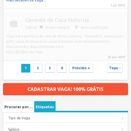
Mais detalhes da Vaga...
1 jul 2019
Gerente de Casa Noturna
Gabriel
Tempo Integral
Sem Localização
Vaga para gerência de casa de shows noturna. Requisitos: Vivência em
pubs, casas de show e/ou casas noturnas, bom relacionamento
interpessoal e disponibilidade para…
Mais detalhes da Vaga...
25 jun 2019
1
2
3
4
Próximo »
Topo ↑
CADASTRAR VAGA! 100% GRÁTIS
Procurar por…
Etiquetas
Tipo de Vaga
Salário