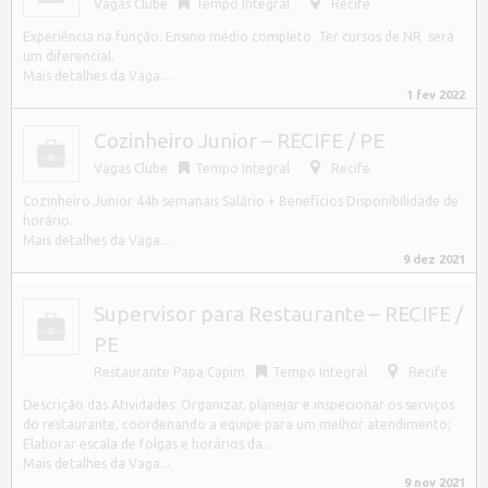
Vagas Clube
Tempo Integral
Recife
Experiência na função. Ensino médio completo. Ter cursos de NR será
um diferencial.
Mais detalhes da Vaga...
1 fev 2022
Cozinheiro Junior – RECIFE / PE
Vagas Clube
Tempo Integral
Recife
Cozinheiro Junior 44h semanais Salário + Benefícios Disponibilidade de
horário.
Mais detalhes da Vaga...
9 dez 2021
Supervisor para Restaurante – RECIFE /
PE
Restaurante Papa Capim
Tempo Integral
Recife
Descrição das Atividades: Organizar, planejar e inspecionar os serviços
do restaurante, coordenando a equipe para um melhor atendimento;
Elaborar escala de folgas e horários da…
Mais detalhes da Vaga...
9 nov 2021