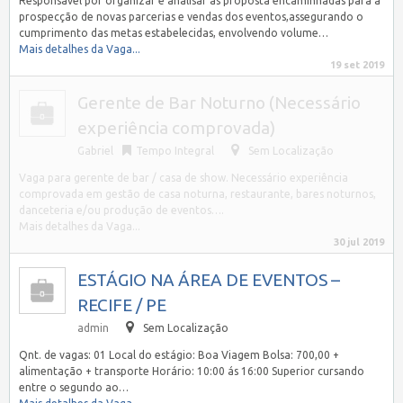
Responsável por organizar e analisar as proposta encaminhadas para a
prospecção de novas parcerias e vendas dos eventos,assegurando o
cumprimento das metas estabelecidas, envolvendo volume…
Mais detalhes da Vaga...
19 set 2019
Gerente de Bar Noturno (Necessário
experiência comprovada)
Gabriel
Tempo Integral
Sem Localização
Vaga para gerente de bar / casa de show. Necessário experiência
comprovada em gestão de casa noturna, restaurante, bares noturnos,
danceteria e/ou produção de eventos….
Mais detalhes da Vaga...
30 jul 2019
ESTÁGIO NA ÁREA DE EVENTOS –
RECIFE / PE
admin
Sem Localização
Qnt. de vagas: 01 Local do estágio: Boa Viagem Bolsa: 700,00 +
alimentação + transporte Horário: 10:00 ás 16:00 Superior cursando
entre o segundo ao…