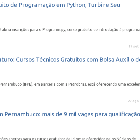
uito de Programação em Python, Turbine Seu
E abriu inscrições para o Programe.py, curso gratuito de introdução à program
17 set
uturo: Cursos Técnicos Gratuitos com Bolsa Auxílio d
e Pernambuco (IFPE), em parceria com a Petrobras, está oferecendo uma excele
27 ago
m Pernambuco: mais de 9 mil vagas para qualificaçã
ões abertas para os cursos gratuitos de idiomas oferecidos pelos Núcleos de