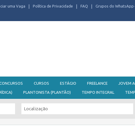
ciar uma Vaga
Política de Privacidade
FAQ
Grupos do WhatsApp 
CONCURSOS
CURSOS
ESTÁGIO
FREELANCE
JOVEM A
RÍDICA)
PLANTONISTA (PLANTÃO)
TEMPO INTEGRAL
TEM