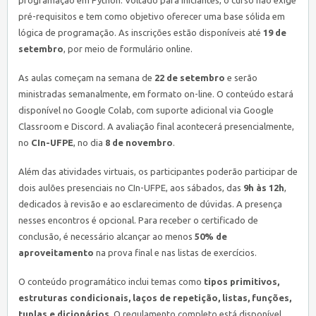
pré-requisitos e tem como objetivo oferecer uma base sólida em
lógica de programação. As inscrições estão disponíveis até
19 de
setembro
, por meio de formulário online.
As aulas começam na semana de
22 de setembro
e serão
ministradas semanalmente, em formato on-line. O conteúdo estará
disponível no Google Colab, com suporte adicional via Google
Classroom e Discord. A avaliação final acontecerá presencialmente,
no
CIn-UFPE
, no dia
8 de novembro
.
Além das atividades virtuais, os participantes poderão participar de
dois aulões presenciais no CIn-UFPE, aos sábados, das
9h às 12h
,
dedicados à revisão e ao esclarecimento de dúvidas. A presença
nesses encontros é opcional. Para receber o certificado de
conclusão, é necessário alcançar ao menos
50% de
aproveitamento
na prova final e nas listas de exercícios.
O conteúdo programático inclui temas como
tipos primitivos,
estruturas condicionais, laços de repetição, listas, funções,
tuplas e dicionários
. O regulamento completo está disponível