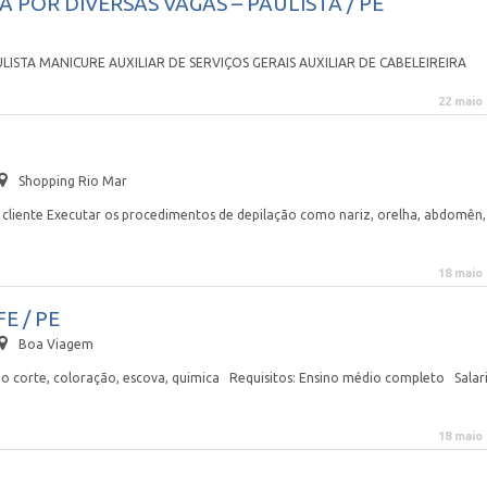
POR DIVERSAS VAGAS – PAULISTA / PE
ULISTA MANICURE AUXILIAR DE SERVIÇOS GERAIS AUXILIAR DE CABELEIREIRA
22 maio
Shopping Rio Mar
cliente Executar os procedimentos de depilação como nariz, orelha, abdomên,
18 maio
FE / PE
Boa Viagem
 no corte, coloração, escova, quimica Requisitos: Ensino médio completo Salar
18 maio