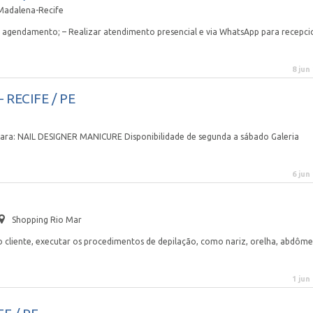
Madalena-Recife
e agendamento; – Realizar atendimento presencial e via WhatsApp para recepci
8 jun
 RECIFE / PE
para: NAIL DESIGNER MANICURE Disponibilidade de segunda a sábado Galeria
6 jun
Shopping Rio Mar
cliente, executar os procedimentos de depilação, como nariz, orelha, abdôme
1 jun