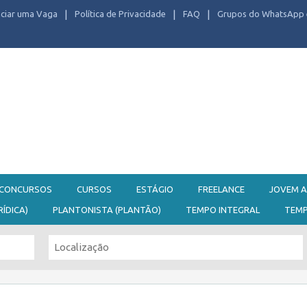
ciar uma Vaga
Política de Privacidade
FAQ
Grupos do WhatsApp 
CONCURSOS
CURSOS
ESTÁGIO
FREELANCE
JOVEM A
RÍDICA)
PLANTONISTA (PLANTÃO)
TEMPO INTEGRAL
TEM