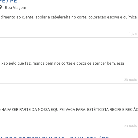
FE / PE
Boa Viagem
dimento ao cliente, apoiar a cabelereira no corte, coloração escova e química
1 jun
ão pelo que faz, manda bem nos cortes e gosta de atender bem, essa
23 maio
HA FAZER PARTE DA NOSSA EQUIPE! VAGA PARA: ESTÉTICISTA RECIFE E REGIÃ
23 maio