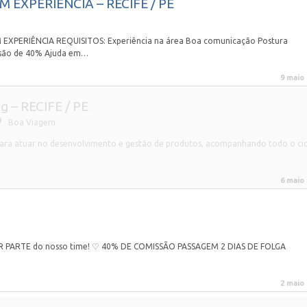
EXPERIÊNCIA – RECIFE / PE
ERIÊNCIA REQUISITOS: Experiência na área Boa comunicação Postura
issão de 40% Ajuda em…
9 maio
g – RECIFE / PE
Boa Viagem
para atuar no desenvolvimento e gestão de produtos, acompanhando todo o cic
6 maio
R PARTE do nosso time! ♡ 40% DE COMISSÃO PASSAGEM 2 DIAS DE FOLGA
2 maio