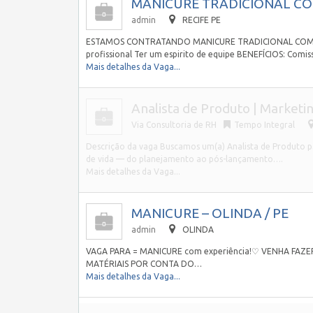
MANICURE TRADICIONAL COM 
admin
RECIFE PE
ESTAMOS CONTRATANDO MANICURE TRADICIONAL COM EXP
profissional Ter um espirito de equipe BENEFÍCIOS: Com
Mais detalhes da Vaga...
Analista de Produto | Marketin
Via Consultoria de RH
Tempo Integral
Descrição da vaga Buscamos um(a) Analista de Produto 
de vida — do planejamento ao pós-lançamento….
Mais detalhes da Vaga...
MANICURE – OLINDA / PE
admin
OLINDA
VAGA PARA = MANICURE com experiência!♡ VENHA FAZE
MATÉRIAIS POR CONTA DO…
Mais detalhes da Vaga...