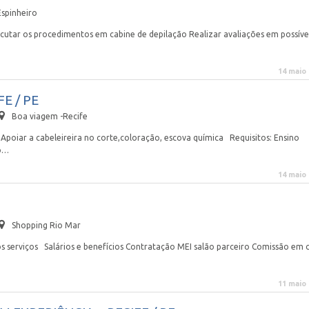
Espinheiro
xecutar os procedimentos em cabine de depilação Realizar avaliações em possíve
14 maio
FE / PE
Boa viagem -Recife
Apoiar a cabeleireira no corte,coloração, escova química Requisitos: Ensino
ão…
14 maio
Shopping Rio Mar
 serviços Salários e benefícios Contratação MEI salão parceiro Comissão em 
11 maio