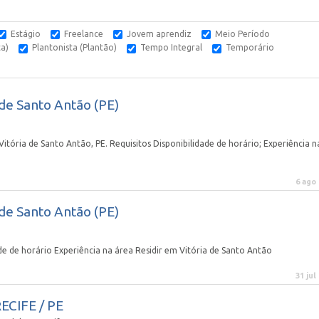
Estágio
Freelance
Jovem aprendiz
Meio Período
ca)
Plantonista (Plantão)
Tempo Integral
Temporário
 de Santo Antão (PE)
tória de Santo Antão, PE. Requisitos Disponibilidade de horário; Experiência n
6 ago
 de Santo Antão (PE)
de de horário Experiência na área Residir em Vitória de Santo Antão
31 jul
RECIFE / PE