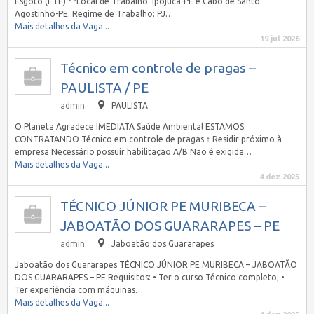
Esgoto (ETE) **Local de Trabalho: Ipojuca-PE e Cabo de Santo
Agostinho-PE. Regime de Trabalho: PJ…
Mais detalhes da Vaga...
19 jul 2026
Técnico em controle de pragas –
PAULISTA / PE
admin
PAULISTA
O Planeta Agradece IMEDIATA Saúde Ambiental ESTAMOS
CONTRATANDO Técnico em controle de pragas ↑ Residir próximo à
empresa Necessário possuir habilitação A/B Não é exigida…
Mais detalhes da Vaga...
4 dez 2025
TÉCNICO JÚNIOR PE MURIBECA –
JABOATÃO DOS GUARARAPES – PE
admin
Jaboatão dos Guararapes
Jaboatão dos Guararapes TÉCNICO JÚNIOR PE MURIBECA – JABOATÃO
DOS GUARARAPES – PE Requisitos: • Ter o curso Técnico completo; •
Ter experiência com máquinas…
Mais detalhes da Vaga...