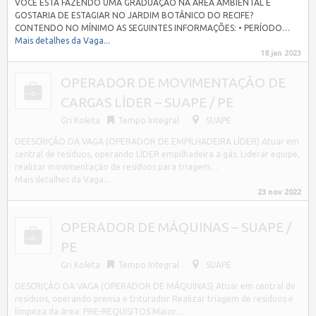
VOCÊ ESTÁ FAZENDO UMA GRADUAÇÃO NA ÁREA AMBIENTAL E
GOSTARIA DE ESTAGIAR NO JARDIM BOTÂNICO DO RECIFE?
CONTENDO NO MÍNIMO AS SEGUINTES INFORMAÇÕES: • PERÍODO…
Mais detalhes da Vaga...
18 jan 2023
OPERADOR DE MOVIMENTAÇÃO DE
CARGAS LÍDER – SUAPE / PE
Gri Koleta
Tempo Integral
SUAPE
DEESCRIÇÃO DA VAGA (OPERADOR DE EMPILHADEIRA LÍDER) Atuar em
central de resíduos, operando LÍDER empilhadeira a gás. Liderar equipe,
realizar movimentação de resíduos para triagem…
Mais detalhes da Vaga...
23 nov 2022
OPERADOR DE MÁQUINAS – SUAPE /
PE
Gri Koleta
Tempo Integral
SUAPE
DESCRIÇÃO DA VAGA (OPERADOR DE MÁQUINAS) Atuar em central de
resíduos, operando prensa e triturador Realizar triagem de resíduos e
limpeza da área. PRE-REQUISITOS Maior…