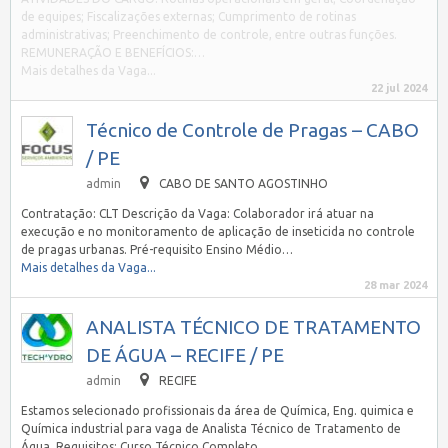
de equipes; Fiscalizações externas; Cumprimento de rotinas
administrativas; Preenchimento de controle, entre outras funções.
REMUNERAÇÃO E BENEFÍCIOS:…
Mais detalhes da Vaga...
22 jul 2024
Técnico de Controle de Pragas – CABO
/ PE
admin
CABO DE SANTO AGOSTINHO
Contratação: CLT Descrição da Vaga: Colaborador irá atuar na
execução e no monitoramento de aplicação de inseticida no controle
de pragas urbanas. Pré-requisito Ensino Médio…
Mais detalhes da Vaga...
28 mar 2024
ANALISTA TÉCNICO DE TRATAMENTO
DE ÁGUA – RECIFE / PE
admin
RECIFE
Estamos selecionado profissionais da área de Química, Eng. quimica e
Química industrial para vaga de Analista Técnico de Tratamento de
Água. Requisitos: Curso Técnico Completo,…