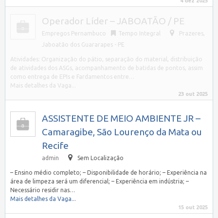
4 dez 2025
Operador Líder – JABOATÃO / PE
Empregos Pernambuco
Tempo Integral
Prazeres,
Jaboatão dos Guararapes - PE
Atividades: Organização do pátio, separação do material, distribuição
de atividades dos ASGs, acompanhamento de batidas de pontos, assim
como entrega de EPIs e Fardamentos entre…
Mais detalhes da Vaga...
23 out 2025
ASSISTENTE DE MEIO AMBIENTE JR –
Camaragibe, São Lourenço da Mata ou
Recife
admin
Sem Localização
– Ensino médio completo; – Disponibilidade de horário; – Experiência na
área de limpeza será um diferencial; – Experiência em indústria; –
Necessário residir nas…
Mais detalhes da Vaga...
15 out 2025