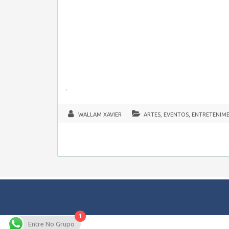
.
WALLAM XAVIER
ARTES, EVENTOS, ENTRETENIM
1
Entre No Grupo
Copyright © 2026 Empregos Pernambuco – Seu site de Emp