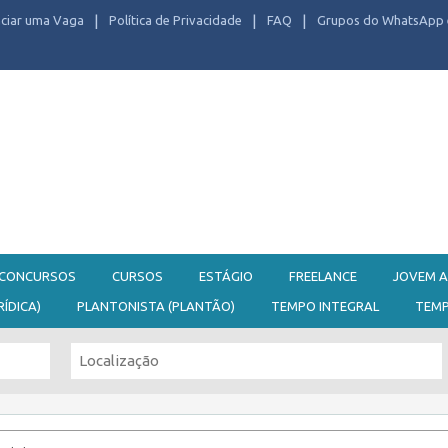
ciar uma Vaga
Política de Privacidade
FAQ
Grupos do WhatsApp 
CONCURSOS
CURSOS
ESTÁGIO
FREELANCE
JOVEM A
RÍDICA)
PLANTONISTA (PLANTÃO)
TEMPO INTEGRAL
TEM