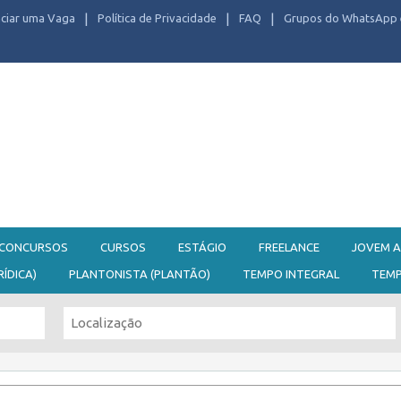
ciar uma Vaga
Política de Privacidade
FAQ
Grupos do WhatsApp 
CONCURSOS
CURSOS
ESTÁGIO
FREELANCE
JOVEM A
RÍDICA)
PLANTONISTA (PLANTÃO)
TEMPO INTEGRAL
TEM