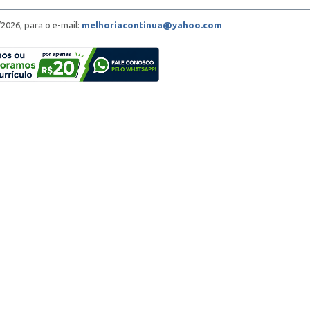
/2026, para o e-mail:
melhoriacontinua@yahoo.com