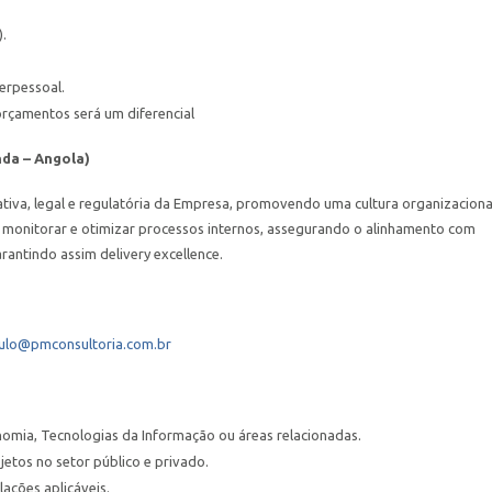
.
erpessoal.
orçamentos será um diferencial
da – Angola)
iva, legal e regulatória da Empresa, promovendo uma cultura organizaciona
ir, monitorar e otimizar processos internos, assegurando o alinhamento com
rantindo assim delivery excellence.
ulo@pmconsultoria.com.br
omia, Tecnologias da Informação ou áreas relacionadas.
tos no setor público e privado.
lações aplicáveis.