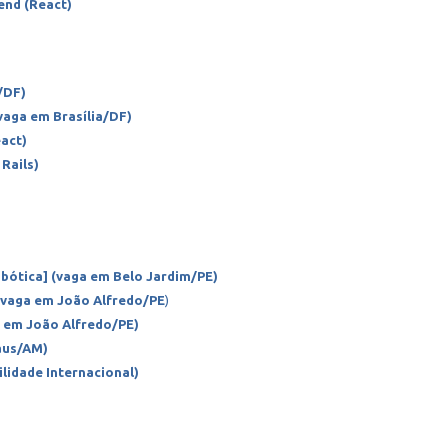
end (React)
/DF)
vaga em Brasília/DF)
act)
Rails)
obótica]
(vaga em Belo Jardim/PE)
 (vaga em João Alfredo/PE
)
a em João Alfredo/PE)
aus/AM)
lidade Internacional)