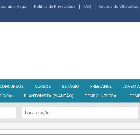
ciar uma Vaga
Política de Privacidade
FAQ
Grupos do WhatsApp 
CONCURSOS
CURSOS
ESTÁGIO
FREELANCE
JOVEM A
RÍDICA)
PLANTONISTA (PLANTÃO)
TEMPO INTEGRAL
TEM