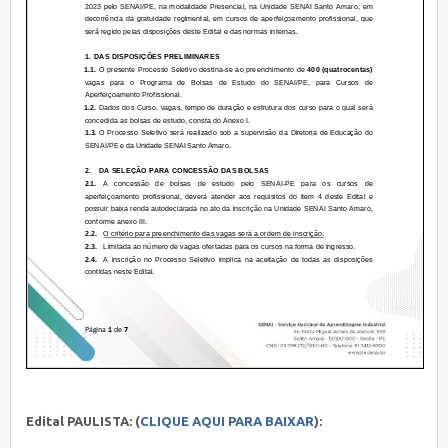
Edital PAULISTA: (
CLIQUE AQUI PARA BAIXAR
):