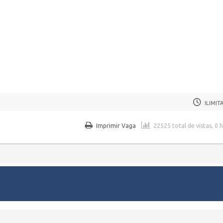
ILIMIT
Imprimir Vaga
22525 total de vistas, 0 
regos em Pernambuco.
WordPress Job Board Theme
| Alimentado por
WordPress