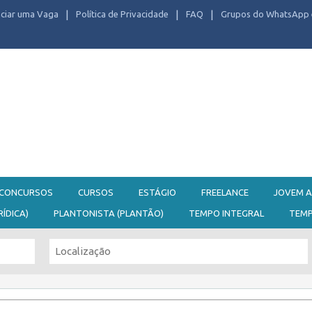
ciar uma Vaga
Política de Privacidade
FAQ
Grupos do WhatsApp 
CONCURSOS
CURSOS
ESTÁGIO
FREELANCE
JOVEM A
RÍDICA)
PLANTONISTA (PLANTÃO)
TEMPO INTEGRAL
TEM