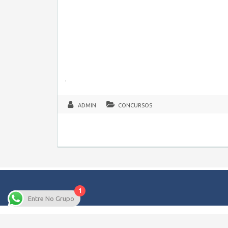
.
ADMIN
CONCURSOS
1
Entre No Grupo
Copyright © 2026 Empregos Pernambuco – Seu site de Emp