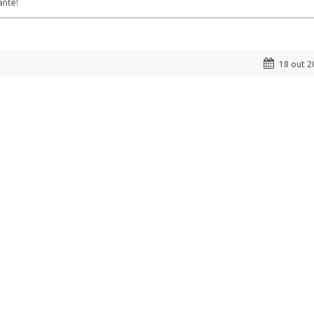
ante!
18 out 2