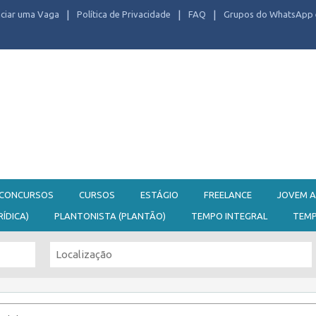
ciar uma Vaga
Política de Privacidade
FAQ
Grupos do WhatsApp 
CONCURSOS
CURSOS
ESTÁGIO
FREELANCE
JOVEM A
RÍDICA)
PLANTONISTA (PLANTÃO)
TEMPO INTEGRAL
TEM