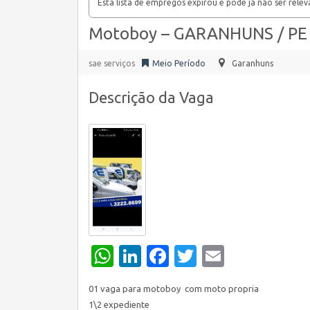
Esta lista de empregos expirou e pode já não ser relev
Motoboy – GARANHUNS / PE
sae serviços
Meio Período
Garanhuns
Descrição da Vaga
WhatsApp
LinkedIn
Facebook
Twitter
Email
01 vaga para motoboy com moto propria
1\2 expediente