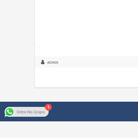
.
ADMIN
1
Entre No Grupo
Copyright © 2026 Empregos Pernambuco – Seu site de Emp