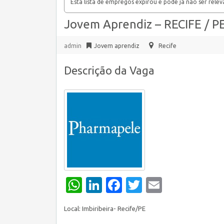
Esta lista de empregos expirou e pode já não ser relev
Jovem Aprendiz – RECIFE / P
admin
Jovem aprendiz
Recife
Descrição da Vaga
WhatsApp
LinkedIn
Facebook
Twitter
Email
Local: Imbiribeira- Recife/PE