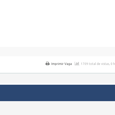
Imprimir Vaga
1709 total de vistas, 0 
regos em Pernambuco.
WordPress Job Board Theme
| Alimentado por
WordPress