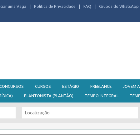
ciar uma Vaga
Política de Privacidade
FAQ
Grupos do WhatsApp 
CONCURSOS
CURSOS
ESTÁGIO
FREELANCE
JOVEM A
RÍDICA)
PLANTONISTA (PLANTÃO)
TEMPO INTEGRAL
TEM