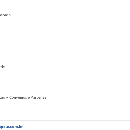
locado;
rde.
ção + Convênios e Parcerias.
pele.com.br