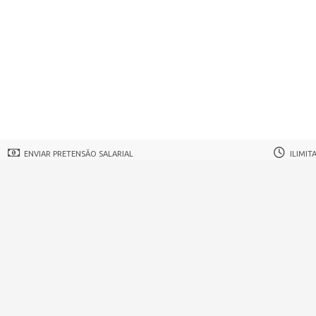
ENVIAR PRETENSÃO SALARIAL
ILIMIT
Imprimir Vaga
7644 total de vistas, 0 
regos em Pernambuco.
WordPress Job Board Theme
| Alimentado por
WordPress