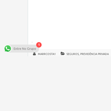
.
1
Entre No Grupo
MARRCOSTA1
SEGUROS, PREVIDÊNCIA PRIVADA
Copyright © 2026 Empregos Pernambuco – Seu site de Emp