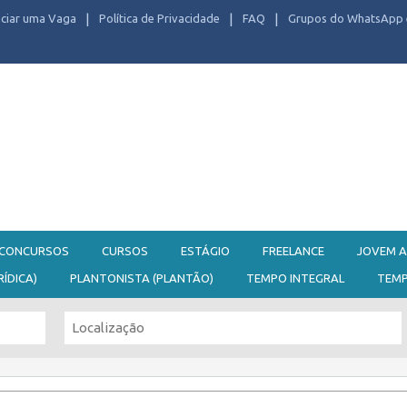
ciar uma Vaga
Política de Privacidade
FAQ
Grupos do WhatsApp 
CONCURSOS
CURSOS
ESTÁGIO
FREELANCE
JOVEM A
RÍDICA)
PLANTONISTA (PLANTÃO)
TEMPO INTEGRAL
TEM