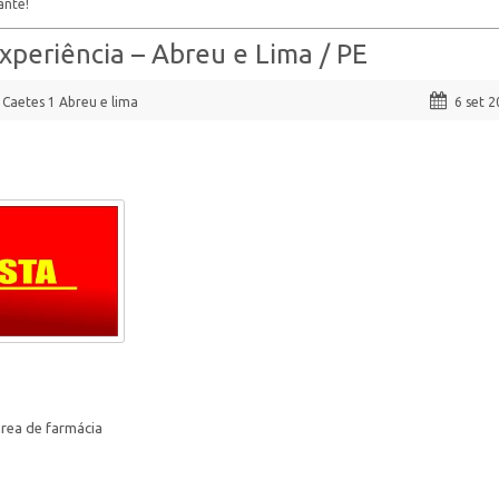
ante!
xperiência – Abreu e Lima / PE
Caetes 1 Abreu e lima
6 set 
área de farmácia