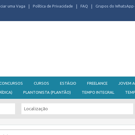
ciar uma Vaga
Política de Privacidade
FAQ
Grupos do WhatsApp 
CONCURSOS
CURSOS
ESTÁGIO
FREELANCE
JOVEM A
RÍDICA)
PLANTONISTA (PLANTÃO)
TEMPO INTEGRAL
TEM