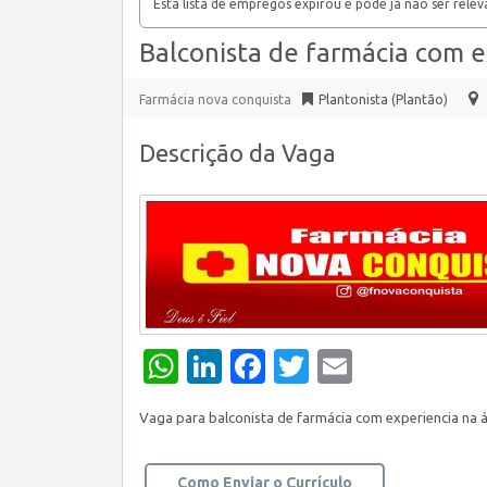
Esta lista de empregos expirou e pode já não ser relev
Balconista de farmácia com e
Farmácia nova conquista
Plantonista (Plantão)
Descrição da Vaga
WhatsApp
LinkedIn
Facebook
Twitter
Email
Vaga para balconista de farmácia com experiencia na 
Como Enviar o Currículo