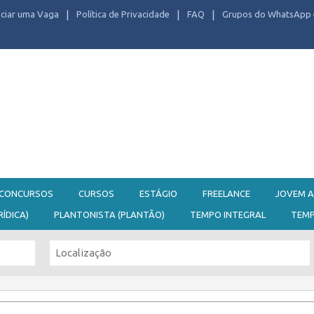
ciar uma Vaga
Política de Privacidade
FAQ
Grupos do WhatsApp 
CONCURSOS
CURSOS
ESTÁGIO
FREELANCE
JOVEM A
RÍDICA)
PLANTONISTA (PLANTÃO)
TEMPO INTEGRAL
TEM