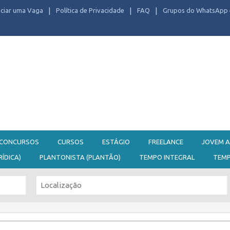
ciar uma Vaga
Política de Privacidade
FAQ
Grupos do WhatsApp 
CONCURSOS
CURSOS
ESTÁGIO
FREELANCE
JOVEM A
RÍDICA)
PLANTONISTA (PLANTÃO)
TEMPO INTEGRAL
TEM