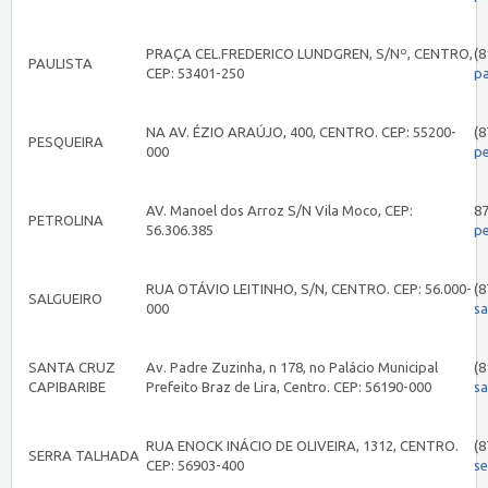
PRAÇA CEL.FREDERICO LUNDGREN, S/Nº, CENTRO,
(8
PAULISTA
CEP: 53401-250
pa
NA AV. ÉZIO ARAÚJO, 400, CENTRO. CEP: 55200-
(8
PESQUEIRA
000
p
AV. Manoel dos Arroz S/N Vila Moco, CEP:
8
PETROLINA
56.306.385
pe
RUA OTÁVIO LEITINHO, S/N, CENTRO. CEP: 56.000-
(8
SALGUEIRO
000
sa
SANTA CRUZ
Av. Padre Zuzinha, n 178, no Palácio Municipal
(8
CAPIBARIBE
Prefeito Braz de Lira, Centro. CEP: 56190-000
s
RUA ENOCK INÁCIO DE OLIVEIRA, 1312, CENTRO.
(8
SERRA TALHADA
CEP: 56903-400
s