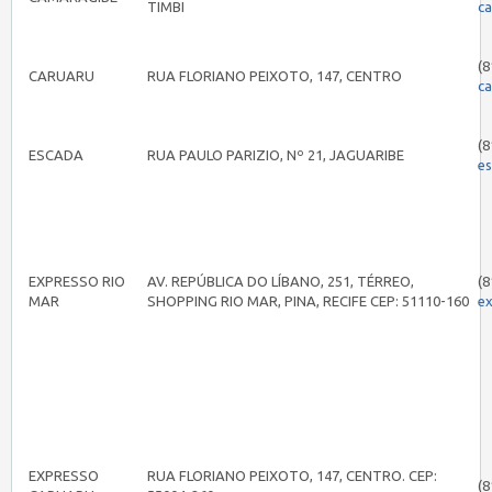
TIMBI
c
(8
CARUARU
RUA FLORIANO PEIXOTO, 147, CENTRO
c
(8
ESCADA
RUA PAULO PARIZIO, Nº 21, JAGUARIBE
e
EXPRESSO RIO
AV. REPÚBLICA DO LÍBANO, 251, TÉRREO,
(8
MAR
SHOPPING RIO MAR, PINA, RECIFE CEP: 51110-160
e
EXPRESSO
RUA FLORIANO PEIXOTO, 147, CENTRO. CEP:
(8