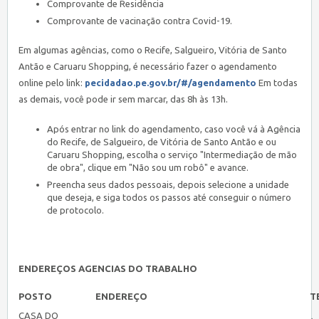
Comprovante de Residência
Comprovante de vacinação contra Covid-19.
Em algumas agências, como o Recife, Salgueiro, Vitória de Santo
Antão e Caruaru Shopping, é necessário fazer o agendamento
online pelo link:
pecidadao.pe.gov.br/#/agendamento
Em todas
as demais, você pode ir sem marcar, das 8h às 13h.
Após entrar no link do agendamento, caso você vá à Agência
do Recife, de Salgueiro, de Vitória de Santo Antão e ou
Caruaru Shopping, escolha o serviço "Intermediação de mão
de obra", clique em "Não sou um robô" e avance.
Preencha seus dados pessoais, depois selecione a unidade
que deseja, e siga todos os passos até conseguir o número
de protocolo.
ENDEREÇOS AGENCIAS DO TRABALHO
POSTO
ENDEREÇO
T
CASA DO