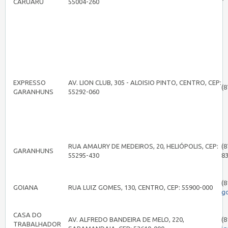
CARUARU
55004-260
EXPRESSO
AV. LION CLUB, 305 - ALOISIO PINTO, CENTRO, CEP:
(8
GARANHUNS
55292-060
RUA AMAURY DE MEDEIROS, 20, HELIÓPOLIS, CEP:
(8
GARANHUNS
55295-430
8
(8
GOIANA
RUA LUIZ GOMES, 130, CENTRO, CEP: 55900-000
g
CASA DO
AV. ALFREDO BANDEIRA DE MELO, 220,
(8
TRABALHADOR