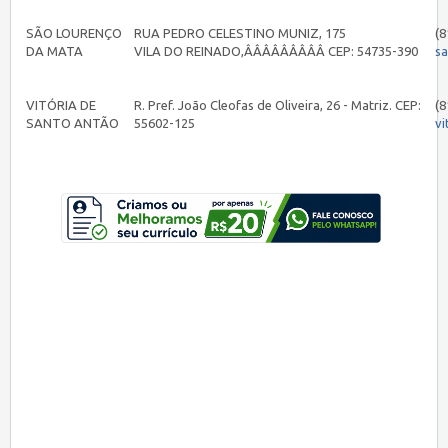
SÃO LOURENÇO
RUA PEDRO CELESTINO MUNIZ, 175
(8
DA MATA
VILA DO REINADO,ÂÂÂÂÂÂÂÂÂ CEP: 54735-390
s
VITÓRIA DE
R. Pref. João Cleofas de Oliveira, 26 - Matriz. CEP:
(8
SANTO ANTÃO
55602-125
vi