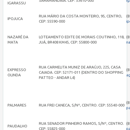
SARAMANDAIA. CEP: 53610-000
i
IGARASSU
RUA MÁRIO DA COSTA MONTEIRO, 95, CENTRO,
(8
IPOJUCA
CEP: 55590-000
i
NAZARÉ DA
LOTEAMENTO EDITE DE MORAIS COUTINHO, 118,
(8
MATA
JUÁ, BR408 KM45, CEP: 55800-000
n
RUA CARMELITA MUNIZ DE ARAÚJO, 225, CASA
EXPRESSO
(8
CAIADA. CEP: 52171-011 (DENTRO DO SHOPPING
OLINDA
a
PATTEO - ANDAR L4)
(8
PALMARES
RUA FREI CANECA, S/Nº, CENTRO. CEP: 55540-000
p
RUA SENADOR PINHEIRO RAMOS, S/Nº, CENTRO.
(8
PAUDALHO
CEP: 55825-000
p