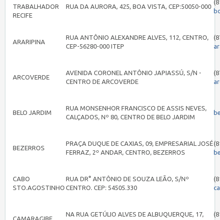
(8
TRABALHADOR
RUA DA AURORA, 425, BOA VISTA, CEP:50050-000
b
RECIFE
RUA ANTÔNIO ALEXANDRE ALVES, 112, CENTRO,
(8
ARARIPINA
CEP-56280-000 ITEP
ar
AVENIDA CORONEL ANTÔNIO JAPIASSÚ, S/N -
(8
ARCOVERDE
CENTRO DE ARCOVERDE
a
RUA MONSENHOR FRANCISCO DE ASSIS NEVES,
BELO JARDIM
b
CALÇADOS, Nº 80, CENTRO DE BELO JARDIM
PRAÇA DUQUE DE CAXIAS, 09, EMPRESARIAL JOSÉ
(8
BEZERROS
FERRAZ, 2º ANDAR, CENTRO, BEZERROS
b
CABO
RUA DR° ANTÔNIO DE SOUZA LEÃO, S/Nº
(8
STO.AGOSTINHO
CENTRO. CEP: 54505.330
c
NA RUA GETÚLIO ALVES DE ALBUQUERQUE, 17,
(8
CAMARAGIBE