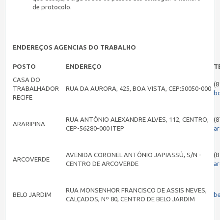
de protocolo.
ENDEREÇOS AGENCIAS DO TRABALHO
POSTO
ENDEREÇO
T
CASA DO
(8
TRABALHADOR
RUA DA AURORA, 425, BOA VISTA, CEP:50050-000
b
RECIFE
RUA ANTÔNIO ALEXANDRE ALVES, 112, CENTRO,
(8
ARARIPINA
CEP-56280-000 ITEP
ar
AVENIDA CORONEL ANTÔNIO JAPIASSÚ, S/N -
(8
ARCOVERDE
CENTRO DE ARCOVERDE
a
RUA MONSENHOR FRANCISCO DE ASSIS NEVES,
BELO JARDIM
b
CALÇADOS, Nº 80, CENTRO DE BELO JARDIM