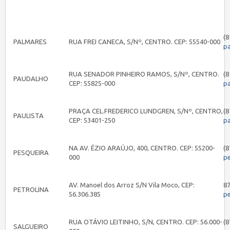
(8
PALMARES
RUA FREI CANECA, S/Nº, CENTRO. CEP: 55540-000
p
RUA SENADOR PINHEIRO RAMOS, S/Nº, CENTRO.
(8
PAUDALHO
CEP: 55825-000
p
PRAÇA CEL.FREDERICO LUNDGREN, S/Nº, CENTRO,
(8
PAULISTA
CEP: 53401-250
pa
NA AV. ÉZIO ARAÚJO, 400, CENTRO. CEP: 55200-
(8
PESQUEIRA
000
p
AV. Manoel dos Arroz S/N Vila Moco, CEP:
8
PETROLINA
56.306.385
pe
RUA OTÁVIO LEITINHO, S/N, CENTRO. CEP: 56.000-
(8
SALGUEIRO