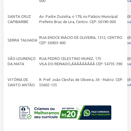
000
sa
SANTA CRUZ
Av. Padre Zuzinha, n 178, no Palácio Municipal
(8
CAPIBARIBE
Prefeito Braz de Lira, Centro. CEP: 56190-000
s
RUA ENOCK INÁCIO DE OLIVEIRA, 1312, CENTRO.
(8
SERRA TALHADA
CEP: 56903-400
s
SÃO LOURENÇO
RUA PEDRO CELESTINO MUNIZ, 175
(8
DA MATA
VILA DO REINADO,ÂÂÂÂÂÂÂÂÂ CEP: 54735-390
s
VITÓRIA DE
R. Pref. João Cleofas de Oliveira, 26 - Matriz. CEP:
(8
SANTO ANTÃO
55602-125
vi