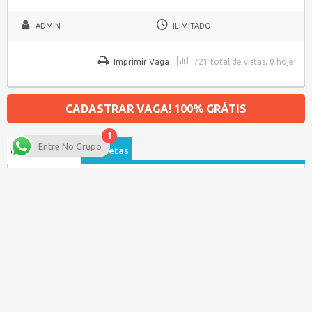
ADMIN
ILIMITADO
Imprimir Vaga
721 total de vistas, 0 hoje
CADASTRAR VAGA! 100% GRÁTIS
1
Entre No Grupo
Procurar por…
Etiquetas
Tipo de Vaga
Salário
Categoria da Vaga
Data de publicação
Baixe nosso APP para seu Celular