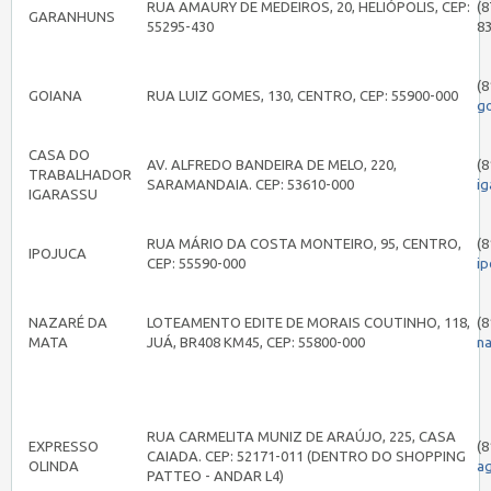
RUA AMAURY DE MEDEIROS, 20, HELIÓPOLIS, CEP:
(8
GARANHUNS
55295-430
8
(8
GOIANA
RUA LUIZ GOMES, 130, CENTRO, CEP: 55900-000
g
CASA DO
AV. ALFREDO BANDEIRA DE MELO, 220,
(8
TRABALHADOR
SARAMANDAIA. CEP: 53610-000
i
IGARASSU
RUA MÁRIO DA COSTA MONTEIRO, 95, CENTRO,
(8
IPOJUCA
CEP: 55590-000
i
NAZARÉ DA
LOTEAMENTO EDITE DE MORAIS COUTINHO, 118,
(8
MATA
JUÁ, BR408 KM45, CEP: 55800-000
n
RUA CARMELITA MUNIZ DE ARAÚJO, 225, CASA
EXPRESSO
(8
CAIADA. CEP: 52171-011 (DENTRO DO SHOPPING
OLINDA
a
PATTEO - ANDAR L4)