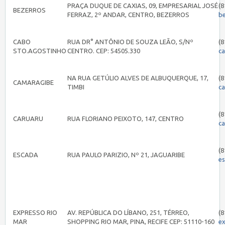
PRAÇA DUQUE DE CAXIAS, 09, EMPRESARIAL JOSÉ
(8
BEZERROS
FERRAZ, 2º ANDAR, CENTRO, BEZERROS
b
CABO
RUA DR° ANTÔNIO DE SOUZA LEÃO, S/Nº
(8
STO.AGOSTINHO
CENTRO. CEP: 54505.330
c
NA RUA GETÚLIO ALVES DE ALBUQUERQUE, 17,
(8
CAMARAGIBE
TIMBI
c
(8
CARUARU
RUA FLORIANO PEIXOTO, 147, CENTRO
c
(8
ESCADA
RUA PAULO PARIZIO, Nº 21, JAGUARIBE
e
EXPRESSO RIO
AV. REPÚBLICA DO LÍBANO, 251, TÉRREO,
(8
MAR
SHOPPING RIO MAR, PINA, RECIFE CEP: 51110-160
e