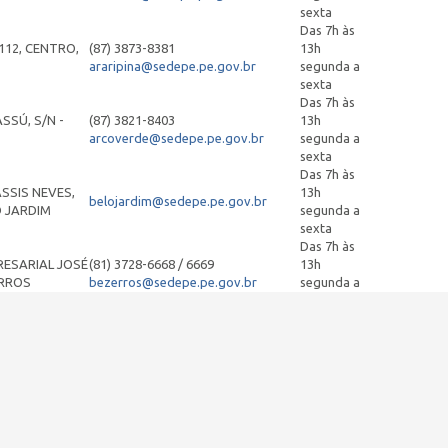
sexta
Das 7h às
112, CENTRO,
(87) 3873-8381
13h
araripina@sedepe.pe.gov.br
segunda a
sexta
Das 7h às
SSÚ, S/N -
(87) 3821-8403
13h
arcoverde@sedepe.pe.gov.br
segunda a
sexta
Das 7h às
SSIS NEVES,
13h
belojardim@sedepe.pe.gov.br
O JARDIM
segunda a
sexta
Das 7h às
RESARIAL JOSÉ
(81) 3728-6668 / 6669
13h
ERROS
bezerros@sedepe.pe.gov.br
segunda a
sexta
Das 7h às
, S/Nº
(81) 3183-7280
13h
cabo@sedepe.pe.gov.br
segunda a
sexta
Das 7h às
ERQUE, 17,
(81) 3183-7270
13h
camaragibe@sedepe.pe.gov.br
segunda a
sexta