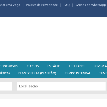
ciar uma Vaga
Política de Privacidade
FAQ
Grupos do WhatsApp 
CONCURSOS
CURSOS
ESTÁGIO
FREELANCE
JOVEM A
RÍDICA)
PLANTONISTA (PLANTÃO)
TEMPO INTEGRAL
TEM