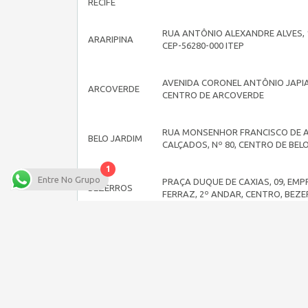
RECIFE
RUA ANTÔNIO ALEXANDRE ALVES, 
ARARIPINA
CEP-56280-000 ITEP
AVENIDA CORONEL ANTÔNIO JAPIA
ARCOVERDE
CENTRO DE ARCOVERDE
RUA MONSENHOR FRANCISCO DE A
BELO JARDIM
CALÇADOS, Nº 80, CENTRO DE BEL
1
Entre No Grupo
PRAÇA DUQUE DE CAXIAS, 09, EMP
BEZERROS
FERRAZ, 2º ANDAR, CENTRO, BEZ
CABO
RUA DR° ANTÔNIO DE SOUZA LEÃO
STO.AGOSTINHO
CENTRO. CEP: 54505.330
NA RUA GETÚLIO ALVES DE ALBUQU
CAMARAGIBE
TIMBI