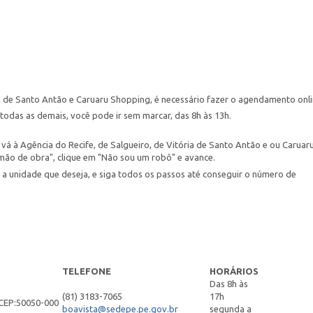
ia de Santo Antão e Caruaru Shopping, é necessário fazer o agendamento onl
todas as demais, você pode ir sem marcar, das 8h às 13h.
vá à Agência do Recife, de Salgueiro, de Vitória de Santo Antão e ou Caruar
mão de obra", clique em "Não sou um robô" e avance.
 a unidade que deseja, e siga todos os passos até conseguir o número de
TELEFONE
HORÁRIOS
Das 8h às
(81) 3183-7065
17h
CEP:50050-000
boavista@sedepe.pe.gov.br
segunda a