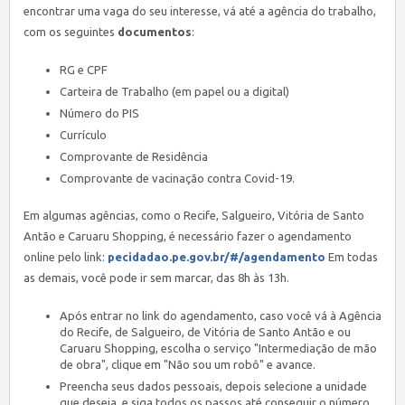
encontrar uma vaga do seu interesse, vá até a agência do trabalho,
com os seguintes
documentos
:
RG e CPF
Carteira de Trabalho (em papel ou a digital)
Número do PIS
Currículo
Comprovante de Residência
Comprovante de vacinação contra Covid-19.
Em algumas agências, como o Recife, Salgueiro, Vitória de Santo
Antão e Caruaru Shopping, é necessário fazer o agendamento
online pelo link:
pecidadao.pe.gov.br/#/agendamento
Em todas
as demais, você pode ir sem marcar, das 8h às 13h.
Após entrar no link do agendamento, caso você vá à Agência
do Recife, de Salgueiro, de Vitória de Santo Antão e ou
Caruaru Shopping, escolha o serviço "Intermediação de mão
de obra", clique em "Não sou um robô" e avance.
Preencha seus dados pessoais, depois selecione a unidade
que deseja, e siga todos os passos até conseguir o número