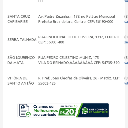
000
sa
SANTA CRUZ
Av. Padre Zuzinha, n 178, no Palácio Municipal
(8
CAPIBARIBE
Prefeito Braz de Lira, Centro. CEP: 56190-000
s
RUA ENOCK INÁCIO DE OLIVEIRA, 1312, CENTRO.
(8
SERRA TALHADA
CEP: 56903-400
s
SÃO LOURENÇO
RUA PEDRO CELESTINO MUNIZ, 175
(8
DA MATA
VILA DO REINADO,ÂÂÂÂÂÂÂÂÂ CEP: 54735-390
s
VITÓRIA DE
R. Pref. João Cleofas de Oliveira, 26 - Matriz. CEP:
(8
SANTO ANTÃO
55602-125
vi