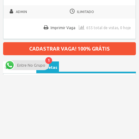
ADMIN
ILIMITADO
Imprimir Vaga
655 total de vistas, 0 hoje
CADASTRAR VAGA! 100% GRÁTIS
1
Entre No Grupo
Procurar por…
Etiquetas
Tipo de Vaga
Salário
Categoria da Vaga
Data de publicação
Baixe nosso APP para seu Celular