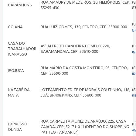
RUA AMAURY DE MEDEIROS, 20, HELIÓPOLIS, CEP:
(8
GARANHUNS
55295-430
8
(8
GOIANA
RUA LUIZ GOMES, 130, CENTRO, CEP: 55900-000
g
CASA DO
AV. ALFREDO BANDEIRA DE MELO, 220,
(8
TRABALHADOR
SARAMANDAIA. CEP: 53610-000
i
IGARASSU
RUA MÁRIO DA COSTA MONTEIRO, 95, CENTRO,
(8
IPOJUCA
CEP: 55590-000
i
NAZARÉ DA
LOTEAMENTO EDITE DE MORAIS COUTINHO, 118,
(8
MATA
JUÁ, BR408 KM45, CEP: 55800-000
n
RUA CARMELITA MUNIZ DE ARAÚJO, 225, CASA
EXPRESSO
(8
CAIADA. CEP: 52171-011 (DENTRO DO SHOPPING
OLINDA
a
PATTEO - ANDAR L4)