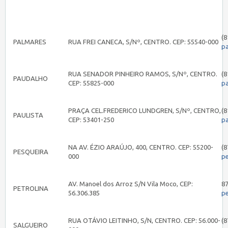
(8
PALMARES
RUA FREI CANECA, S/Nº, CENTRO. CEP: 55540-000
p
RUA SENADOR PINHEIRO RAMOS, S/Nº, CENTRO.
(8
PAUDALHO
CEP: 55825-000
p
PRAÇA CEL.FREDERICO LUNDGREN, S/Nº, CENTRO,
(8
PAULISTA
CEP: 53401-250
pa
NA AV. ÉZIO ARAÚJO, 400, CENTRO. CEP: 55200-
(8
PESQUEIRA
000
p
AV. Manoel dos Arroz S/N Vila Moco, CEP:
8
PETROLINA
56.306.385
pe
RUA OTÁVIO LEITINHO, S/N, CENTRO. CEP: 56.000-
(8
SALGUEIRO