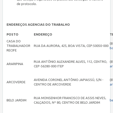
de protocolo.
ENDEREÇOS AGENCIAS DO TRABALHO
POSTO
ENDEREÇO
T
CASA DO
(8
TRABALHADOR
RUA DA AURORA, 425, BOA VISTA, CEP:50050-000
b
RECIFE
RUA ANTÔNIO ALEXANDRE ALVES, 112, CENTRO,
(8
ARARIPINA
CEP-56280-000 ITEP
ar
AVENIDA CORONEL ANTÔNIO JAPIASSÚ, S/N -
(8
ARCOVERDE
CENTRO DE ARCOVERDE
a
RUA MONSENHOR FRANCISCO DE ASSIS NEVES,
BELO JARDIM
b
CALÇADOS, Nº 80, CENTRO DE BELO JARDIM