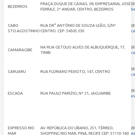
PRAÇA DUQUE DE CAXIAS, 09, EMPRESARIAL JOSÉ
(8
BEZERROS
FERRAZ, 2º ANDAR, CENTRO, BEZERROS
b
CABO
RUA DR° ANTÔNIO DE SOUZA LEÃO, S/Nº
(8
STO.AGOSTINHO
CENTRO. CEP: 54505.330
c
NA RUA GETÚLIO ALVES DE ALBUQUERQUE, 17,
(8
CAMARAGIBE
TIMBI
c
(8
CARUARU
RUA FLORIANO PEIXOTO, 147, CENTRO
c
(8
ESCADA
RUA PAULO PARIZIO, Nº 21, JAGUARIBE
e
EXPRESSO RIO
AV. REPÚBLICA DO LÍBANO, 251, TÉRREO,
(8
MAR
SHOPPING RIO MAR, PINA, RECIFE CEP: 51110-160
e