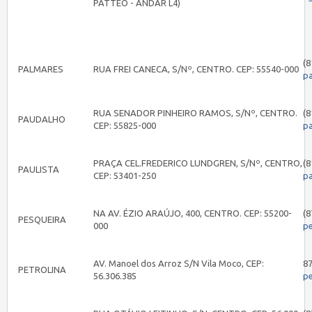
PATTEO - ANDAR L4)
(8
PALMARES
RUA FREI CANECA, S/Nº, CENTRO. CEP: 55540-000
p
RUA SENADOR PINHEIRO RAMOS, S/Nº, CENTRO.
(8
PAUDALHO
CEP: 55825-000
p
PRAÇA CEL.FREDERICO LUNDGREN, S/Nº, CENTRO,
(8
PAULISTA
CEP: 53401-250
pa
NA AV. ÉZIO ARAÚJO, 400, CENTRO. CEP: 55200-
(8
PESQUEIRA
000
p
AV. Manoel dos Arroz S/N Vila Moco, CEP:
8
PETROLINA
56.306.385
pe