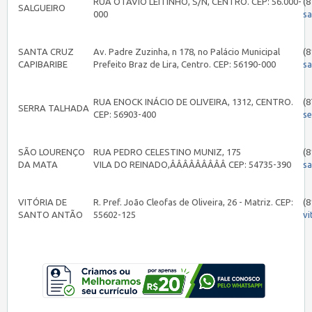
RUA OTÁVIO LEITINHO, S/N, CENTRO. CEP: 56.000-
(8
SALGUEIRO
000
sa
SANTA CRUZ
Av. Padre Zuzinha, n 178, no Palácio Municipal
(8
CAPIBARIBE
Prefeito Braz de Lira, Centro. CEP: 56190-000
s
RUA ENOCK INÁCIO DE OLIVEIRA, 1312, CENTRO.
(8
SERRA TALHADA
CEP: 56903-400
s
SÃO LOURENÇO
RUA PEDRO CELESTINO MUNIZ, 175
(8
DA MATA
VILA DO REINADO,ÂÂÂÂÂÂÂÂÂ CEP: 54735-390
s
VITÓRIA DE
R. Pref. João Cleofas de Oliveira, 26 - Matriz. CEP:
(8
SANTO ANTÃO
55602-125
vi