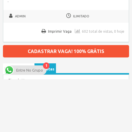
.
ADMIN
ILIMITADO
Imprimir Vaga
602 total de vistas, 0 hoje
CADASTRAR VAGA! 100% GRÁTIS
1
Procurar por…
Etiquetas
Entre No Grupo
Tipo de Vaga
Salário
Categoria da Vaga
Data de publicação