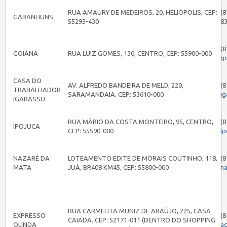
RUA AMAURY DE MEDEIROS, 20, HELIÓPOLIS, CEP:
(8
GARANHUNS
55295-430
8
(8
GOIANA
RUA LUIZ GOMES, 130, CENTRO, CEP: 55900-000
g
CASA DO
AV. ALFREDO BANDEIRA DE MELO, 220,
(8
TRABALHADOR
SARAMANDAIA. CEP: 53610-000
i
IGARASSU
RUA MÁRIO DA COSTA MONTEIRO, 95, CENTRO,
(8
IPOJUCA
CEP: 55590-000
i
NAZARÉ DA
LOTEAMENTO EDITE DE MORAIS COUTINHO, 118,
(8
MATA
JUÁ, BR408 KM45, CEP: 55800-000
n
RUA CARMELITA MUNIZ DE ARAÚJO, 225, CASA
EXPRESSO
(8
CAIADA. CEP: 52171-011 (DENTRO DO SHOPPING
OLINDA
a