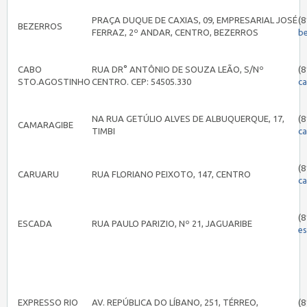
PRAÇA DUQUE DE CAXIAS, 09, EMPRESARIAL JOSÉ
(8
BEZERROS
FERRAZ, 2º ANDAR, CENTRO, BEZERROS
b
CABO
RUA DR° ANTÔNIO DE SOUZA LEÃO, S/Nº
(8
STO.AGOSTINHO
CENTRO. CEP: 54505.330
c
NA RUA GETÚLIO ALVES DE ALBUQUERQUE, 17,
(8
CAMARAGIBE
TIMBI
c
(8
CARUARU
RUA FLORIANO PEIXOTO, 147, CENTRO
c
(8
ESCADA
RUA PAULO PARIZIO, Nº 21, JAGUARIBE
e
EXPRESSO RIO
AV. REPÚBLICA DO LÍBANO, 251, TÉRREO,
(8