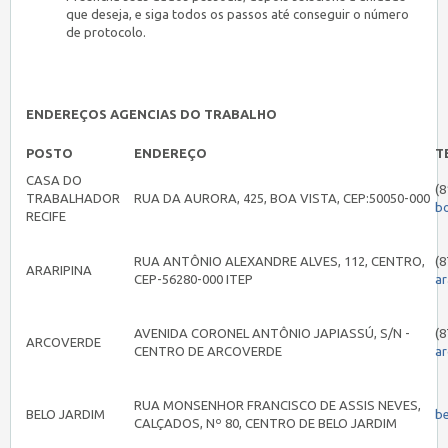
que deseja, e siga todos os passos até conseguir o número
de protocolo.
ENDEREÇOS AGENCIAS DO TRABALHO
POSTO
ENDEREÇO
T
CASA DO
(8
TRABALHADOR
RUA DA AURORA, 425, BOA VISTA, CEP:50050-000
b
RECIFE
RUA ANTÔNIO ALEXANDRE ALVES, 112, CENTRO,
(8
ARARIPINA
CEP-56280-000 ITEP
ar
AVENIDA CORONEL ANTÔNIO JAPIASSÚ, S/N -
(8
ARCOVERDE
CENTRO DE ARCOVERDE
a
RUA MONSENHOR FRANCISCO DE ASSIS NEVES,
BELO JARDIM
b
CALÇADOS, Nº 80, CENTRO DE BELO JARDIM