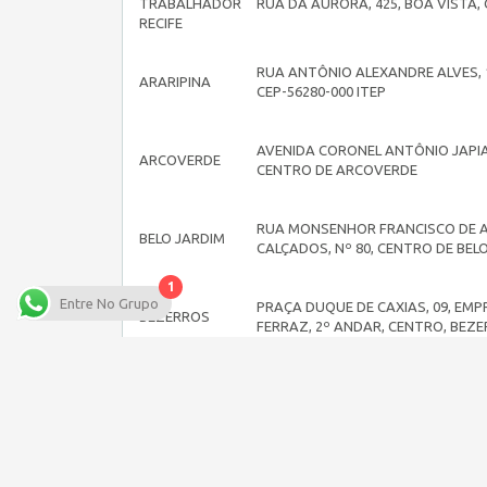
TRABALHADOR
RUA DA AURORA, 425, BOA VISTA, 
RECIFE
RUA ANTÔNIO ALEXANDRE ALVES, 
ARARIPINA
CEP-56280-000 ITEP
AVENIDA CORONEL ANTÔNIO JAPIA
ARCOVERDE
CENTRO DE ARCOVERDE
RUA MONSENHOR FRANCISCO DE A
BELO JARDIM
CALÇADOS, Nº 80, CENTRO DE BEL
1
Entre No Grupo
PRAÇA DUQUE DE CAXIAS, 09, EMP
BEZERROS
FERRAZ, 2º ANDAR, CENTRO, BEZ
CABO
RUA DR° ANTÔNIO DE SOUZA LEÃO
STO.AGOSTINHO
CENTRO. CEP: 54505.330
NA RUA GETÚLIO ALVES DE ALBUQU
CAMARAGIBE
TIMBI