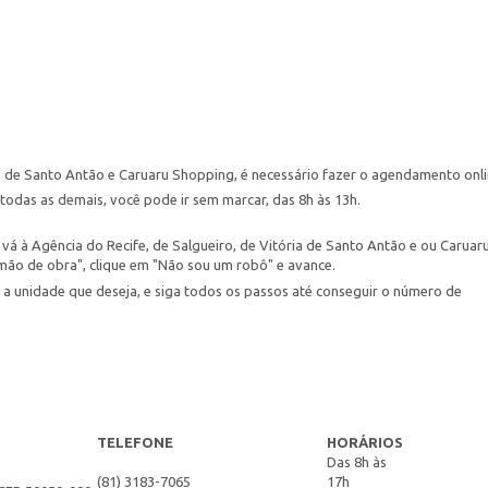
ia de Santo Antão e Caruaru Shopping, é necessário fazer o agendamento onl
todas as demais, você pode ir sem marcar, das 8h às 13h.
vá à Agência do Recife, de Salgueiro, de Vitória de Santo Antão e ou Caruar
mão de obra", clique em "Não sou um robô" e avance.
 a unidade que deseja, e siga todos os passos até conseguir o número de
TELEFONE
HORÁRIOS
Das 8h às
(81) 3183-7065
17h