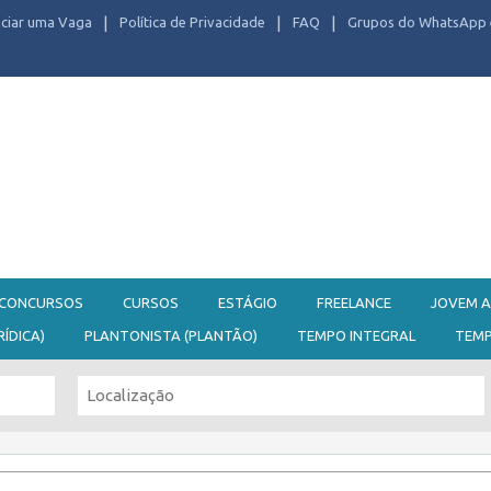
ciar uma Vaga
Política de Privacidade
FAQ
Grupos do WhatsApp 
CONCURSOS
CURSOS
ESTÁGIO
FREELANCE
JOVEM A
RÍDICA)
PLANTONISTA (PLANTÃO)
TEMPO INTEGRAL
TEM