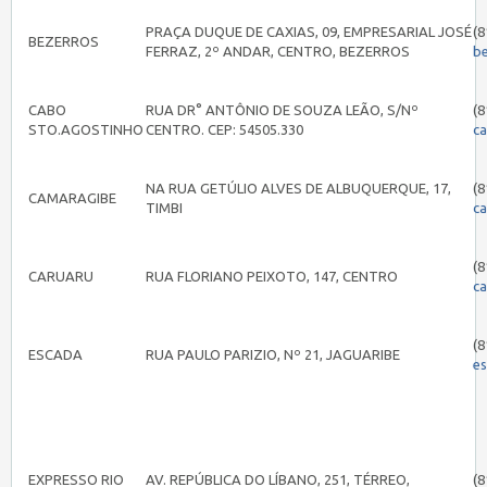
PRAÇA DUQUE DE CAXIAS, 09, EMPRESARIAL JOSÉ
(8
BEZERROS
FERRAZ, 2º ANDAR, CENTRO, BEZERROS
b
CABO
RUA DR° ANTÔNIO DE SOUZA LEÃO, S/Nº
(8
STO.AGOSTINHO
CENTRO. CEP: 54505.330
c
NA RUA GETÚLIO ALVES DE ALBUQUERQUE, 17,
(8
CAMARAGIBE
TIMBI
c
(8
CARUARU
RUA FLORIANO PEIXOTO, 147, CENTRO
c
(8
ESCADA
RUA PAULO PARIZIO, Nº 21, JAGUARIBE
e
EXPRESSO RIO
AV. REPÚBLICA DO LÍBANO, 251, TÉRREO,
(8