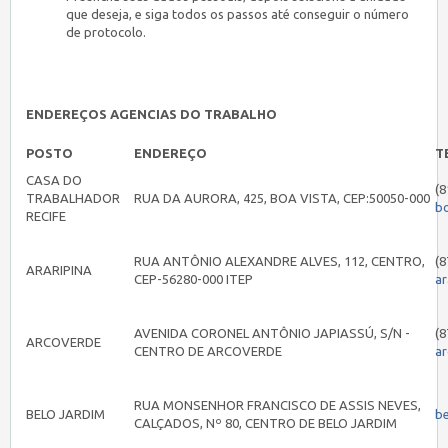
que deseja, e siga todos os passos até conseguir o número
de protocolo.
ENDEREÇOS AGENCIAS DO TRABALHO
POSTO
ENDEREÇO
T
CASA DO
(8
TRABALHADOR
RUA DA AURORA, 425, BOA VISTA, CEP:50050-000
b
RECIFE
RUA ANTÔNIO ALEXANDRE ALVES, 112, CENTRO,
(8
ARARIPINA
CEP-56280-000 ITEP
ar
AVENIDA CORONEL ANTÔNIO JAPIASSÚ, S/N -
(8
ARCOVERDE
CENTRO DE ARCOVERDE
a
RUA MONSENHOR FRANCISCO DE ASSIS NEVES,
BELO JARDIM
b
CALÇADOS, Nº 80, CENTRO DE BELO JARDIM