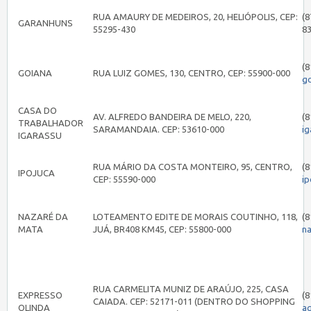
RUA AMAURY DE MEDEIROS, 20, HELIÓPOLIS, CEP:
(8
GARANHUNS
55295-430
8
(8
GOIANA
RUA LUIZ GOMES, 130, CENTRO, CEP: 55900-000
g
CASA DO
AV. ALFREDO BANDEIRA DE MELO, 220,
(8
TRABALHADOR
SARAMANDAIA. CEP: 53610-000
i
IGARASSU
RUA MÁRIO DA COSTA MONTEIRO, 95, CENTRO,
(8
IPOJUCA
CEP: 55590-000
i
NAZARÉ DA
LOTEAMENTO EDITE DE MORAIS COUTINHO, 118,
(8
MATA
JUÁ, BR408 KM45, CEP: 55800-000
n
RUA CARMELITA MUNIZ DE ARAÚJO, 225, CASA
EXPRESSO
(8
CAIADA. CEP: 52171-011 (DENTRO DO SHOPPING
OLINDA
a