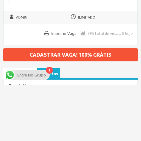
.
ADMIN
ILIMITADO
Imprimir Vaga
795 total de vistas, 0 hoje
CADASTRAR VAGA! 100% GRÁTIS
1
Procurar por…
Etiquetas
Entre No Grupo
Tipo de Vaga
Salário
Categoria da Vaga
Data de publicação