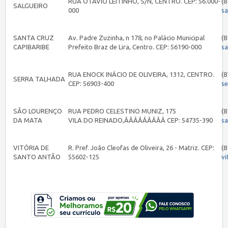
RUA OTÁVIO LEITINHO, S/N, CENTRO. CEP: 56.000-
(8
SALGUEIRO
000
sa
SANTA CRUZ
Av. Padre Zuzinha, n 178, no Palácio Municipal
(8
CAPIBARIBE
Prefeito Braz de Lira, Centro. CEP: 56190-000
s
RUA ENOCK INÁCIO DE OLIVEIRA, 1312, CENTRO.
(8
SERRA TALHADA
CEP: 56903-400
s
SÃO LOURENÇO
RUA PEDRO CELESTINO MUNIZ, 175
(8
DA MATA
VILA DO REINADO,ÂÂÂÂÂÂÂÂÂ CEP: 54735-390
s
VITÓRIA DE
R. Pref. João Cleofas de Oliveira, 26 - Matriz. CEP:
(8
SANTO ANTÃO
55602-125
vi