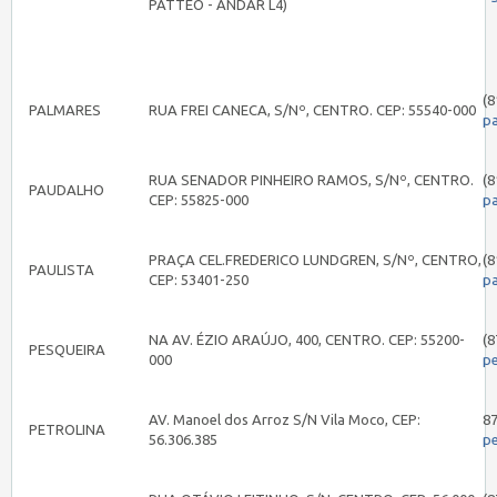
PATTEO - ANDAR L4)
(8
PALMARES
RUA FREI CANECA, S/Nº, CENTRO. CEP: 55540-000
p
RUA SENADOR PINHEIRO RAMOS, S/Nº, CENTRO.
(8
PAUDALHO
CEP: 55825-000
p
PRAÇA CEL.FREDERICO LUNDGREN, S/Nº, CENTRO,
(8
PAULISTA
CEP: 53401-250
pa
NA AV. ÉZIO ARAÚJO, 400, CENTRO. CEP: 55200-
(8
PESQUEIRA
000
p
AV. Manoel dos Arroz S/N Vila Moco, CEP:
8
PETROLINA
56.306.385
pe