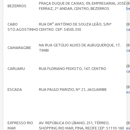
PRAÇA DUQUE DE CAXIAS, 09, EMPRESARIAL JOSÉ
(8
BEZERROS
FERRAZ, 2º ANDAR, CENTRO, BEZERROS
b
CABO
RUA DR° ANTÔNIO DE SOUZA LEÃO, S/Nº
(8
STO.AGOSTINHO
CENTRO. CEP: 54505.330
c
NA RUA GETÚLIO ALVES DE ALBUQUERQUE, 17,
(8
CAMARAGIBE
TIMBI
c
(8
CARUARU
RUA FLORIANO PEIXOTO, 147, CENTRO
c
(8
ESCADA
RUA PAULO PARIZIO, Nº 21, JAGUARIBE
e
EXPRESSO RIO
AV. REPÚBLICA DO LÍBANO, 251, TÉRREO,
(8
MAR
SHOPPING RIO MAR, PINA, RECIFE CEP: 51110-160
e