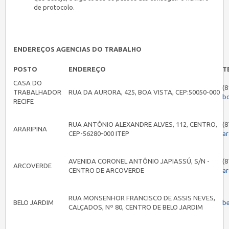
de protocolo.
ENDEREÇOS AGENCIAS DO TRABALHO
POSTO
ENDEREÇO
T
CASA DO
(8
TRABALHADOR
RUA DA AURORA, 425, BOA VISTA, CEP:50050-000
b
RECIFE
RUA ANTÔNIO ALEXANDRE ALVES, 112, CENTRO,
(8
ARARIPINA
CEP-56280-000 ITEP
ar
AVENIDA CORONEL ANTÔNIO JAPIASSÚ, S/N -
(8
ARCOVERDE
CENTRO DE ARCOVERDE
a
RUA MONSENHOR FRANCISCO DE ASSIS NEVES,
BELO JARDIM
b
CALÇADOS, Nº 80, CENTRO DE BELO JARDIM