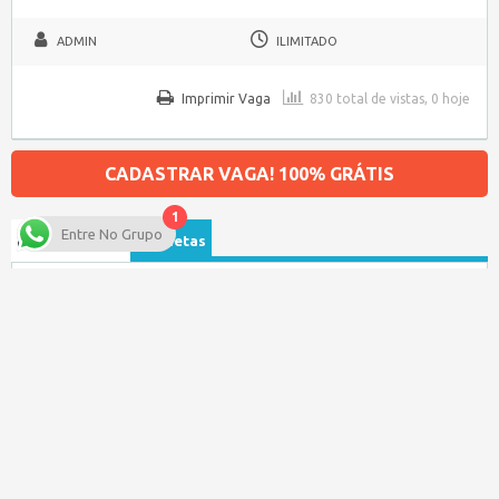
ADMIN
ILIMITADO
Imprimir Vaga
830 total de vistas, 0 hoje
CADASTRAR VAGA! 100% GRÁTIS
1
Entre No Grupo
Procurar por…
Etiquetas
Tipo de Vaga
Salário
Categoria da Vaga
Data de publicação
Baixe nosso APP para seu Celular