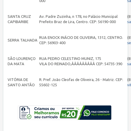
000
sa
SANTA CRUZ
Av. Padre Zuzinha, n 178, no Palácio Municipal
(8
CAPIBARIBE
Prefeito Braz de Lira, Centro. CEP: 56190-000
s
RUA ENOCK INÁCIO DE OLIVEIRA, 1312, CENTRO.
(8
SERRA TALHADA
CEP: 56903-400
s
SÃO LOURENÇO
RUA PEDRO CELESTINO MUNIZ, 175
(8
DA MATA
VILA DO REINADO,ÂÂÂÂÂÂÂÂÂ CEP: 54735-390
s
VITÓRIA DE
R. Pref. João Cleofas de Oliveira, 26 - Matriz. CEP:
(8
SANTO ANTÃO
55602-125
vi