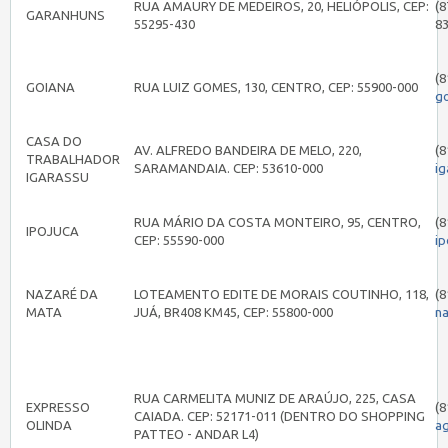
RUA AMAURY DE MEDEIROS, 20, HELIÓPOLIS, CEP:
(8
GARANHUNS
55295-430
8
(8
GOIANA
RUA LUIZ GOMES, 130, CENTRO, CEP: 55900-000
g
CASA DO
AV. ALFREDO BANDEIRA DE MELO, 220,
(8
TRABALHADOR
SARAMANDAIA. CEP: 53610-000
i
IGARASSU
RUA MÁRIO DA COSTA MONTEIRO, 95, CENTRO,
(8
IPOJUCA
CEP: 55590-000
i
NAZARÉ DA
LOTEAMENTO EDITE DE MORAIS COUTINHO, 118,
(8
MATA
JUÁ, BR408 KM45, CEP: 55800-000
n
RUA CARMELITA MUNIZ DE ARAÚJO, 225, CASA
EXPRESSO
(8
CAIADA. CEP: 52171-011 (DENTRO DO SHOPPING
OLINDA
a
PATTEO - ANDAR L4)