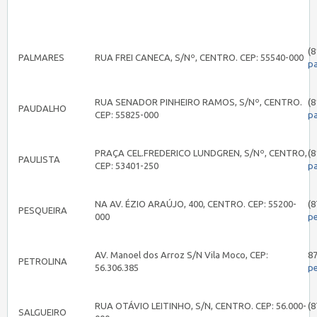
(8
PALMARES
RUA FREI CANECA, S/Nº, CENTRO. CEP: 55540-000
p
RUA SENADOR PINHEIRO RAMOS, S/Nº, CENTRO.
(8
PAUDALHO
CEP: 55825-000
p
PRAÇA CEL.FREDERICO LUNDGREN, S/Nº, CENTRO,
(8
PAULISTA
CEP: 53401-250
pa
NA AV. ÉZIO ARAÚJO, 400, CENTRO. CEP: 55200-
(8
PESQUEIRA
000
p
AV. Manoel dos Arroz S/N Vila Moco, CEP:
8
PETROLINA
56.306.385
pe
RUA OTÁVIO LEITINHO, S/N, CENTRO. CEP: 56.000-
(8
SALGUEIRO