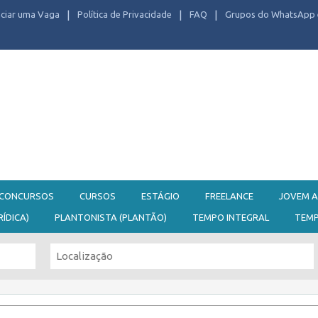
ciar uma Vaga
Política de Privacidade
FAQ
Grupos do WhatsApp 
CONCURSOS
CURSOS
ESTÁGIO
FREELANCE
JOVEM A
RÍDICA)
PLANTONISTA (PLANTÃO)
TEMPO INTEGRAL
TEM