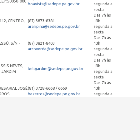
CEP:50050-000
boavista@sedepe.pe.gov.br
segunda a
sexta
Das 7h às
112, CENTRO,
(87) 3873-8381
13h
araripina@sedepe.pe.gov.br
segunda a
sexta
Das 7h às
SSÚ, S/N -
(87) 3821-8403
13h
arcoverde@sedepe.pe.gov.br
segunda a
sexta
Das 7h às
SSIS NEVES,
13h
belojardim@sedepe.pe.gov.br
O JARDIM
segunda a
sexta
Das 7h às
RESARIAL JOSÉ
(81) 3728-6668 / 6669
13h
ERROS
bezerros@sedepe.pe.gov.br
segunda a
sexta
Das 7h às
, S/Nº
(81) 3183-7280
13h
cabo@sedepe.pe.gov.br
segunda a
sexta
Das 7h às
ERQUE, 17,
(81) 3183-7270
13h
camaragibe@sedepe.pe.gov.br
segunda a