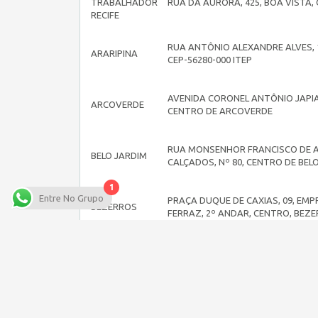
TRABALHADOR
RUA DA AURORA, 425, BOA VISTA, 
RECIFE
RUA ANTÔNIO ALEXANDRE ALVES, 
ARARIPINA
CEP-56280-000 ITEP
AVENIDA CORONEL ANTÔNIO JAPIA
ARCOVERDE
CENTRO DE ARCOVERDE
RUA MONSENHOR FRANCISCO DE A
BELO JARDIM
CALÇADOS, Nº 80, CENTRO DE BEL
1
Entre No Grupo
PRAÇA DUQUE DE CAXIAS, 09, EMP
BEZERROS
FERRAZ, 2º ANDAR, CENTRO, BEZ
CABO
RUA DR° ANTÔNIO DE SOUZA LEÃO
STO.AGOSTINHO
CENTRO. CEP: 54505.330
NA RUA GETÚLIO ALVES DE ALBUQU
CAMARAGIBE
TIMBI