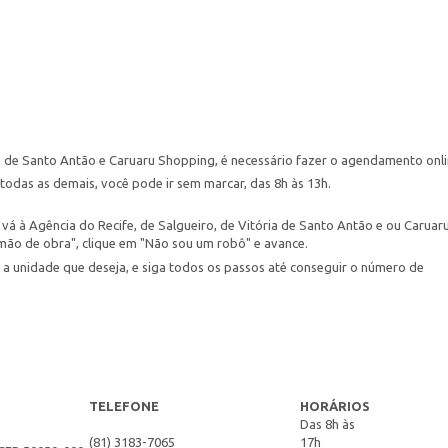
ia de Santo Antão e Caruaru Shopping, é necessário fazer o agendamento onl
todas as demais, você pode ir sem marcar, das 8h às 13h.
vá à Agência do Recife, de Salgueiro, de Vitória de Santo Antão e ou Caruar
mão de obra", clique em "Não sou um robô" e avance.
 a unidade que deseja, e siga todos os passos até conseguir o número de
TELEFONE
HORÁRIOS
Das 8h às
(81) 3183-7065
17h