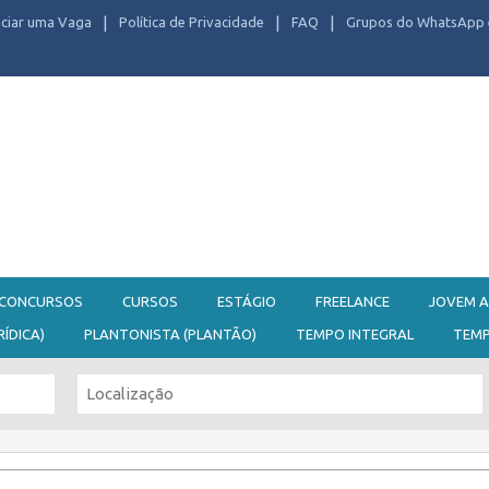
ciar uma Vaga
Política de Privacidade
FAQ
Grupos do WhatsApp 
CONCURSOS
CURSOS
ESTÁGIO
FREELANCE
JOVEM A
RÍDICA)
PLANTONISTA (PLANTÃO)
TEMPO INTEGRAL
TEM