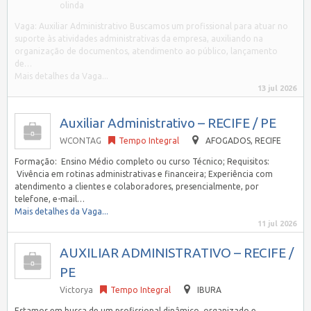
olinda
Vaga: Auxiliar Administrativo Buscamos um profissional para atuar no
suporte às atividades administrativas da empresa, auxiliando na
organização de documentos, atendimento ao público, lançamento
de…
Mais detalhes da Vaga...
13 jul 2026
Auxiliar Administrativo – RECIFE / PE
WCONTAG
Tempo Integral
AFOGADOS, RECIFE
Formação: Ensino Médio completo ou curso Técnico; Requisitos:
Vivência em rotinas administrativas e financeira; Experiência com
atendimento a clientes e colaboradores, presencialmente, por
telefone, e-mail…
Mais detalhes da Vaga...
11 jul 2026
AUXILIAR ADMINISTRATIVO – RECIFE /
PE
Victorya
Tempo Integral
IBURA
Estamos em busca de um profissional dinâmico, organizado e