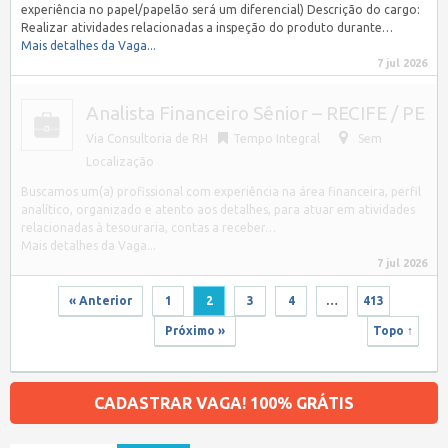
experiência no papel/papelão será um diferencial) Descrição do cargo:
Realizar atividades relacionadas a inspeção do produto durante…
Mais detalhes da Vaga...
7 jul 2026
Analista Financeiro Sênior – RECIFE / PE
Via Consultoria de RH
Tempo Integral
Sem
Localização
Buscamos um(a) profissional com experiência na área financeira, perfil
analítico, organizado e atento aos detalhes, para atuar em atividades
relacionadas à tesouraria, contas a receber…
Mais detalhes da Vaga...
7 jul 2026
« Anterior
1
2
3
4
…
413
Próximo »
Topo ↑
CADASTRAR VAGA! 100% GRÁTIS