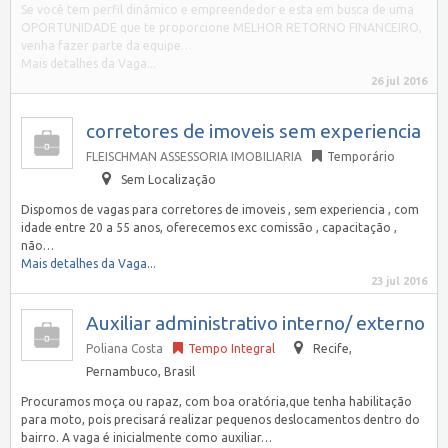
Se você tem perfil dinâmico e empreendedor e esta em busca de uma
OPORTUNIDADE que te proporcione MELHOR RETORNO FINANCEIRO,
venha fazer parte da equipe…
Mais detalhes da Vaga...
26 jul 2016
corretores de imoveis sem experiencia
FLEISCHMAN ASSESSORIA IMOBILIARIA
Temporário
Sem Localização
Dispomos de vagas para corretores de imoveis , sem experiencia , com
idade entre 20 a 55 anos, oferecemos exc comissão , capacitação ,
não…
Mais detalhes da Vaga...
23 jul 2016
Auxiliar administrativo interno/ externo
Poliana Costa
Tempo Integral
Recife
,
Pernambuco, Brasil
Procuramos moça ou rapaz, com boa oratória,que tenha habilitação
para moto, pois precisará realizar pequenos deslocamentos dentro do
bairro. A vaga é inicialmente como auxiliar…