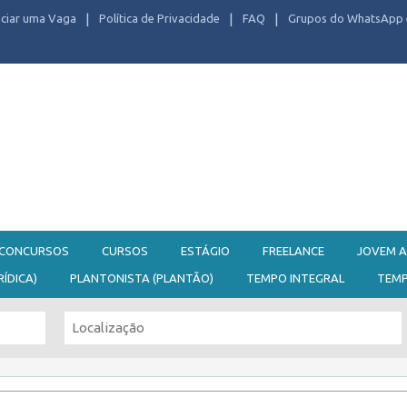
ciar uma Vaga
Política de Privacidade
FAQ
Grupos do WhatsApp 
CONCURSOS
CURSOS
ESTÁGIO
FREELANCE
JOVEM A
RÍDICA)
PLANTONISTA (PLANTÃO)
TEMPO INTEGRAL
TEM