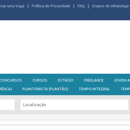
ciar uma Vaga
Política de Privacidade
FAQ
Grupos do WhatsApp 
CONCURSOS
CURSOS
ESTÁGIO
FREELANCE
JOVEM A
RÍDICA)
PLANTONISTA (PLANTÃO)
TEMPO INTEGRAL
TEM