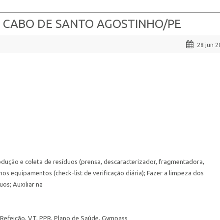
 – CABO DE SANTO AGOSTINHO/PE
28 jun 
dução e coleta de resíduos (prensa, descaracterizador, fragmentadora,
 nos equipamentos (check-list de verificação diária); Fazer a limpeza dos
os; Auxiliar na
e Refeição, VT, PPR, Plano de Saúde, Gympass