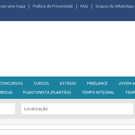
ciar uma Vaga
Política de Privacidade
FAQ
Grupos do WhatsApp 
CONCURSOS
CURSOS
ESTÁGIO
FREELANCE
JOVEM A
RÍDICA)
PLANTONISTA (PLANTÃO)
TEMPO INTEGRAL
TEM