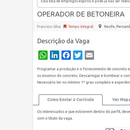
Esta lista de empregos expirou e pode já não ser relev
OPERADOR DE BETONEIRA
Francisco Silva
Tempo Integral
Recife
,
Pernamb
Descrição da Vaga
WhatsApp
LinkedIn
Facebook
Twitter
Email
Programar a produção e o fornecimento de concreto e
os insumos do concreto. Descarregar e bombear o concre
Necessário ter no mínimo 1º grau completo e experi
Como Enviar o Currículo
Ver Map
Os interessados e que estiverem dentro do perfil, dev
com o título da vaga.