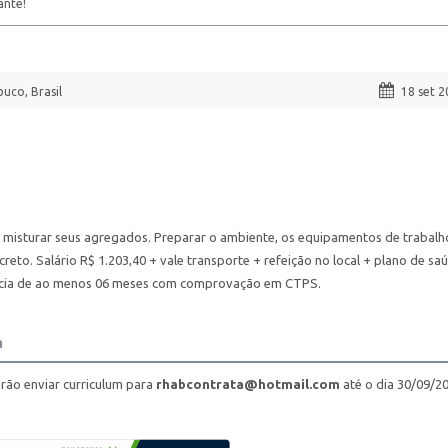
ante!
uco, Brasil
18 set 
 misturar seus agregados. Preparar o ambiente, os equipamentos de trabalh
to. Salário R$ 1.203,40 + vale transporte + refeição no local + plano de sa
ência de ao menos 06 meses com comprovação em CTPS.
a
erão enviar curriculum para
rhabcontrata@hotmail.com
até o dia 30/09/2