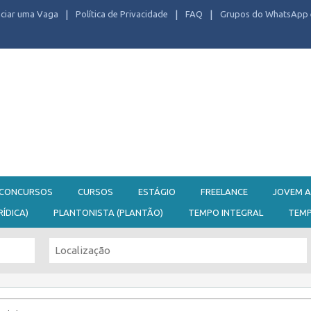
ciar uma Vaga
Política de Privacidade
FAQ
Grupos do WhatsApp 
CONCURSOS
CURSOS
ESTÁGIO
FREELANCE
JOVEM A
RÍDICA)
PLANTONISTA (PLANTÃO)
TEMPO INTEGRAL
TEM