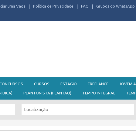
ciar uma Vaga
Política de Privacidade
FAQ
Grupos do WhatsApp 
CONCURSOS
CURSOS
ESTÁGIO
FREELANCE
JOVEM A
RÍDICA)
PLANTONISTA (PLANTÃO)
TEMPO INTEGRAL
TEM