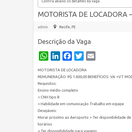
Confira abaixo os detalhes da vaga
MOTORISTA DE LOCADORA – 
admin
Recife, PE
Descrição da Vaga
WhatsApp
LinkedIn
Facebook
Twitter
Email
MOTORISTA DE LOCADORA
REMUNERAÇÃO: R$ 1.600,00 BENEFÍCIOS: VA +VT MO
Requisitos:
Ensino médio completo
> CNH tipo B
> Habilidade em comunicação Trabalho em equipe
Desejáveis:
Morar próximo ao Aeroporto > Ter disponibilidade de
horários
> Ter disponibilidade para viagens