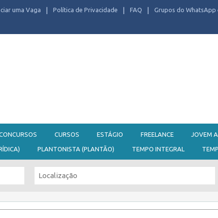
ciar uma Vaga
Política de Privacidade
FAQ
Grupos do WhatsApp 
CONCURSOS
CURSOS
ESTÁGIO
FREELANCE
JOVEM A
RÍDICA)
PLANTONISTA (PLANTÃO)
TEMPO INTEGRAL
TEM