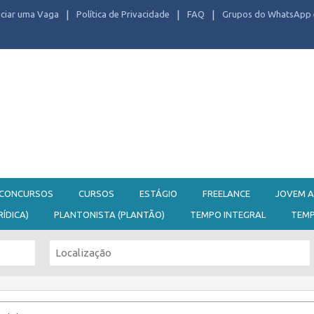
ciar uma Vaga
Política de Privacidade
FAQ
Grupos do WhatsApp 
CONCURSOS
CURSOS
ESTÁGIO
FREELANCE
JOVEM A
RÍDICA)
PLANTONISTA (PLANTÃO)
TEMPO INTEGRAL
TEM