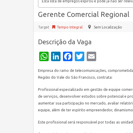
Esta lista de empregos expirou e pode já não ser relev
Gerente Comercial Regional
Target
Tempo Integral
Sem Localização
Descrição da Vaga
WhatsApp
LinkedIn
Facebook
Twitter
Email
Empresa do ramo de telecomunicações, comprometida c
Região do Vale do São Francisco, contrata:
Profissional especializado em gestão de equipe comerci
de serviços, desenvolver estudos sobre potencial e pr
aumentar sua participação no mercado, avaliar relatóri
equipe, além de ter espírito empreendedor, dinamismo
Este profissional será responsável por todas as unidad