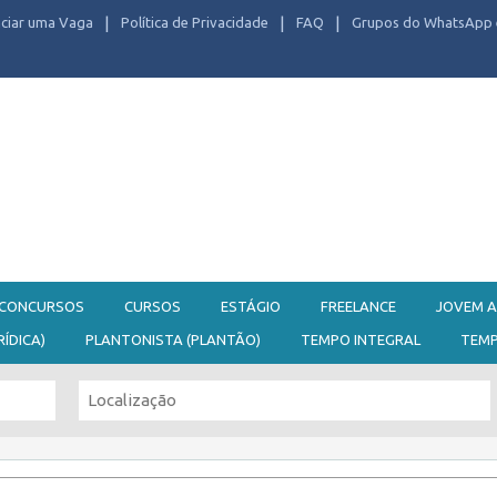
ciar uma Vaga
Política de Privacidade
FAQ
Grupos do WhatsApp 
CONCURSOS
CURSOS
ESTÁGIO
FREELANCE
JOVEM A
RÍDICA)
PLANTONISTA (PLANTÃO)
TEMPO INTEGRAL
TEM