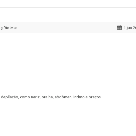
ng Rio Mar
1 jun 
depilação, como nariz, orelha, abdômen, intimo e braços