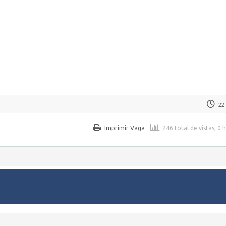
22
Imprimir Vaga
246 total de vistas, 0 
regos em Pernambuco.
WordPress Job Board Theme
| Alimentado por
WordPress