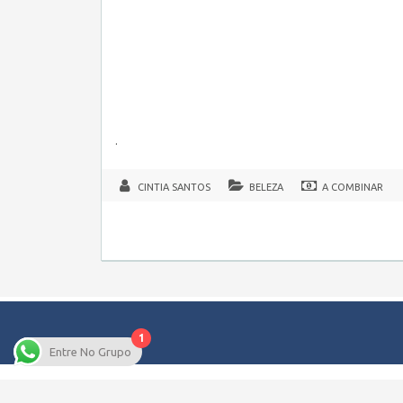
.
CINTIA SANTOS
BELEZA
A COMBINAR
1
Entre No Grupo
Copyright © 2026 Empregos Pernambuco – Seu site de Emp