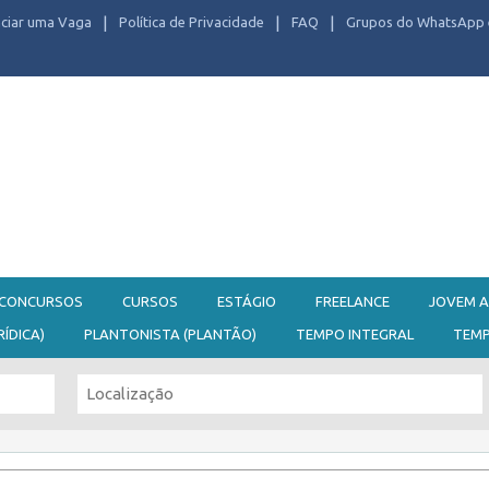
ciar uma Vaga
Política de Privacidade
FAQ
Grupos do WhatsApp 
CONCURSOS
CURSOS
ESTÁGIO
FREELANCE
JOVEM A
RÍDICA)
PLANTONISTA (PLANTÃO)
TEMPO INTEGRAL
TEM