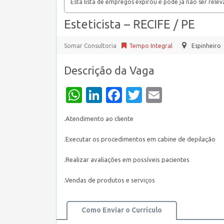
Esta lista de empregos expirou e pode já não ser relev
Esteticista – RECIFE / PE
Somar Consultoria
Tempo Integral
Espinheiro
Descrição da Vaga
WhatsApp
LinkedIn
Facebook
Twitter
Email
.Atendimento ao cliente
.Executar os procedimentos em cabine de depilação
.Realizar avaliações em possíveis pacientes
.Vendas de produtos e serviços
Como Enviar o Currículo