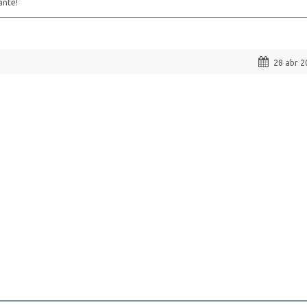
ante!
28 abr 2