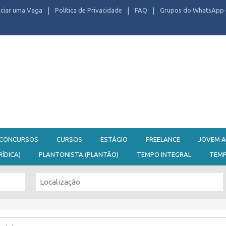
ciar uma Vaga
Política de Privacidade
FAQ
Grupos do WhatsApp 
CONCURSOS
CURSOS
ESTÁGIO
FREELANCE
JOVEM A
RÍDICA)
PLANTONISTA (PLANTÃO)
TEMPO INTEGRAL
TEM