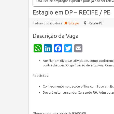
Esta lista de empregos expirou e pode já não ser relev
Estagio em DP – RECIFE / PE
Padrao distribuidora
Estágio
Recife-PE
Descrição da Vaga
WhatsApp
LinkedIn
Facebook
Twitter
Email
Auxiliar em diversas atividades como conferen
contracheques; Organização de arquivos; Consul
Requisitos
Conhecimento no pacote office com foco em Exc
Deverá estar cursando: Cursando RH, Adm ou ar
Oferecemos uma bolsa de R$600,00