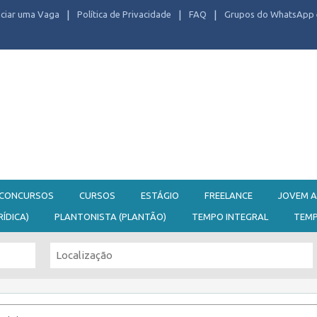
ciar uma Vaga
Política de Privacidade
FAQ
Grupos do WhatsApp 
CONCURSOS
CURSOS
ESTÁGIO
FREELANCE
JOVEM A
RÍDICA)
PLANTONISTA (PLANTÃO)
TEMPO INTEGRAL
TEM