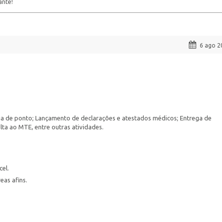
ante!
6 ago 2
cia de ponto; Lançamento de declarações e atestados médicos; Entrega de
ta ao MTE, entre outras atividades.
el.
eas afins.