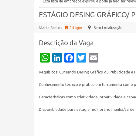
Esta lista de empregos expirou e pode já não ser relev
ESTÁGIO DESING GRÁFICO/
Marta Santos
Estágio
Sem Localização
Descrição da Vaga
WhatsApp
LinkedIn
Facebook
Twitter
Email
Requisitos: Cursando Desing Gráfico ou Publicidade e 
Conhecimento técnico e prático em ferramenta como ph
Características como criatividade, proatividade e capa
Disponibilidade para estagiar no horário manhã/tarde.