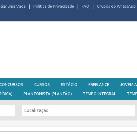
ciar uma Vaga
Política de Privacidade
FAQ
Grupos do WhatsApp 
CONCURSOS
CURSOS
ESTÁGIO
FREELANCE
JOVEM A
RÍDICA)
PLANTONISTA (PLANTÃO)
TEMPO INTEGRAL
TEM