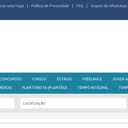
ciar uma Vaga
Política de Privacidade
FAQ
Grupos do WhatsApp 
CONCURSOS
CURSOS
ESTÁGIO
FREELANCE
JOVEM A
RÍDICA)
PLANTONISTA (PLANTÃO)
TEMPO INTEGRAL
TEM