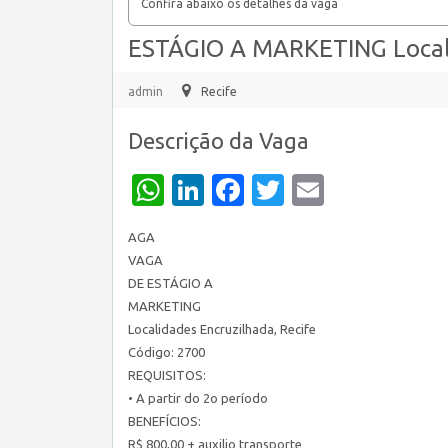
Confira abaixo os detalhes da vaga
ESTÁGIO A MARKETING Locali
admin
Recife
Descrição da Vaga
WhatsApp
LinkedIn
Facebook
Twitter
Email
AGA
VAGA
DE ESTÁGIO A
MARKETING
Localidades Encruzilhada, Recife
Código: 2700
REQUISITOS:
• A partir do 2o período
BENEFÍCIOS:
R$ 800,00 + auxilio transporte