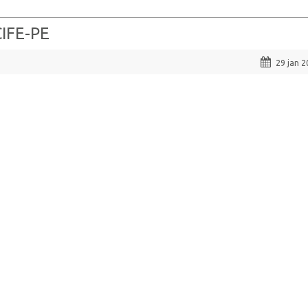
IFE-PE
29 jan 