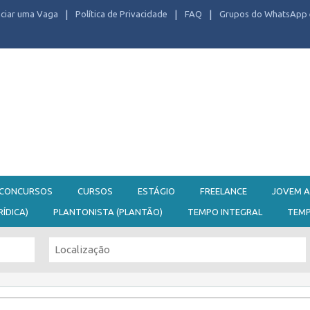
ciar uma Vaga
Política de Privacidade
FAQ
Grupos do WhatsApp 
CONCURSOS
CURSOS
ESTÁGIO
FREELANCE
JOVEM A
RÍDICA)
PLANTONISTA (PLANTÃO)
TEMPO INTEGRAL
TEM