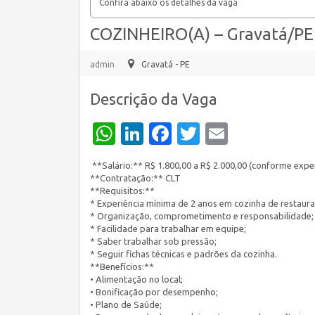
Confira abaixo os detalhes da vaga
COZINHEIRO(A) – Gravatá/PE
admin
Gravatá - PE
Descrição da Vaga
WhatsApp
LinkedIn
Facebook
Twitter
Email
**Salário:** R$ 1.800,00 a R$ 2.000,00 (conforme exper
**Contratação:** CLT
**Requisitos:**
* Experiência mínima de 2 anos em cozinha de restauran
* Organização, comprometimento e responsabilidade;
* Facilidade para trabalhar em equipe;
* Saber trabalhar sob pressão;
* Seguir fichas técnicas e padrões da cozinha.
**Benefícios:**
• Alimentação no local;
• Bonificação por desempenho;
• Plano de Saúde;