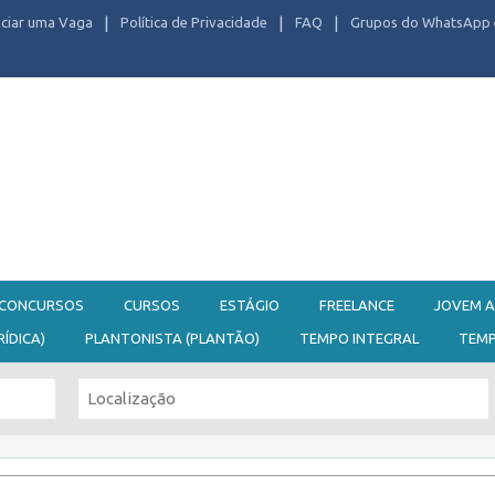
ciar uma Vaga
Política de Privacidade
FAQ
Grupos do WhatsApp 
CONCURSOS
CURSOS
ESTÁGIO
FREELANCE
JOVEM A
RÍDICA)
PLANTONISTA (PLANTÃO)
TEMPO INTEGRAL
TEM