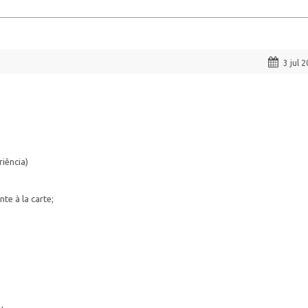
3 jul 
iência)
te à la carte;