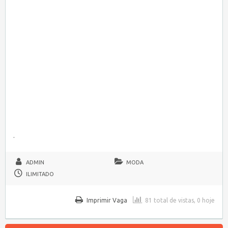
.
ADMIN
MODA
ILIMITADO
Imprimir Vaga
81 total de vistas, 0 hoje