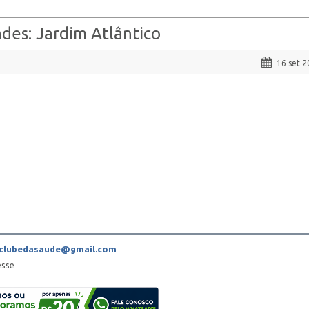
des: Jardim Atlântico
16 set 
9clubedasaude@gmail.com
esse