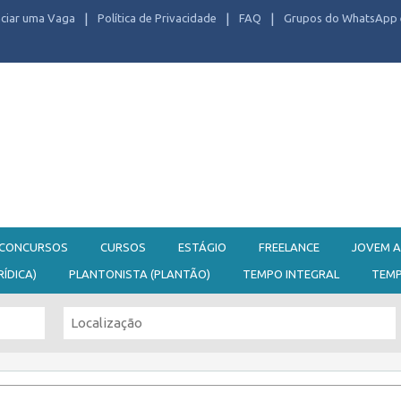
ciar uma Vaga
Política de Privacidade
FAQ
Grupos do WhatsApp 
CONCURSOS
CURSOS
ESTÁGIO
FREELANCE
JOVEM A
RÍDICA)
PLANTONISTA (PLANTÃO)
TEMPO INTEGRAL
TEM