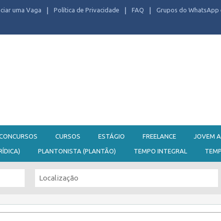
ciar uma Vaga
Política de Privacidade
FAQ
Grupos do WhatsApp 
CONCURSOS
CURSOS
ESTÁGIO
FREELANCE
JOVEM A
RÍDICA)
PLANTONISTA (PLANTÃO)
TEMPO INTEGRAL
TEM