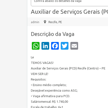
Confira abaixo os detalhes da vaga
Auxiliar de Serviços Gerais (P
admin
Recife, PE
Descrição da Vaga
WhatsApp
LinkedIn
Facebook
Twitter
Email
Le
TEMOS VAGAS!
Auxiliar de Serviços Gerais (PCD) Recife (Centro) – PE
VEM SER LE!
Requisitos:
• Ensino médio completo;
Desejável experiência como ASG;
• Vaga afirmativa para PCD.
Saláriomensal: R$ 1.740,00
Escala de trabalho: 6×1