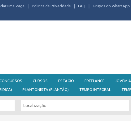
ciar uma Vaga
Política de Privacidade
FAQ
Grupos do WhatsApp 
CONCURSOS
CURSOS
ESTÁGIO
FREELANCE
JOVEM A
RÍDICA)
PLANTONISTA (PLANTÃO)
TEMPO INTEGRAL
TEM