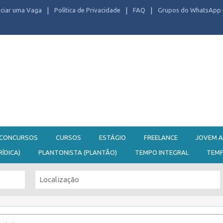
ciar uma Vaga
Política de Privacidade
FAQ
Grupos do WhatsApp 
CONCURSOS
CURSOS
ESTÁGIO
FREELANCE
JOVEM A
RÍDICA)
PLANTONISTA (PLANTÃO)
TEMPO INTEGRAL
TEM