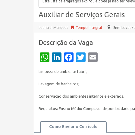
Esta lista de empregos expirou e pode já não ser relev
Auxiliar de Serviços Gerais
Luana J. Marques
Tempo Integral
Sem Localiz
Descrição da Vaga
WhatsApp
LinkedIn
Facebook
Twitter
Email
Limpeza de ambiente fabril;
Lavagem de banheiros;
Conservação dos ambientes internos e externos.
Requisitos: Ensino Médio Completo; disponibilidade pa
Como Enviar o Currículo